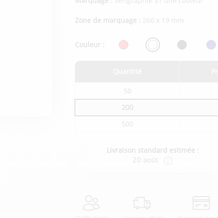
Marquage :
Sérigraphie S1 une couleur
Zone de marquage :
260 x 19 mm
Couleur :
Quantité
Pr
Tarifs
50
du
produit
200
en
fonction
500
de
la
quantité
commandée
Livraison standard estimée :
20 août
30 000 clients
Livraison offerte
Paiement sécur