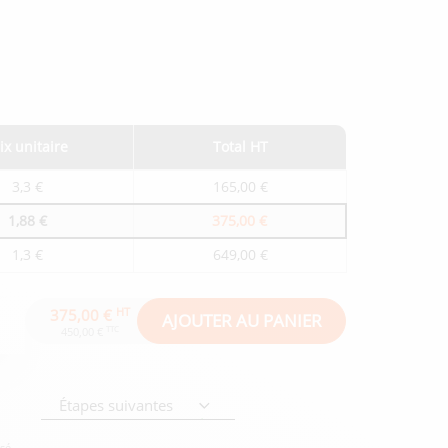
ix unitaire
Total HT
3,3 €
165,00 €
1,88 €
375,00 €
1,3 €
649,00 €
HT
375,00 €
AJOUTER AU PANIER
TTC
450,00 €
Étapes suivantes
isé