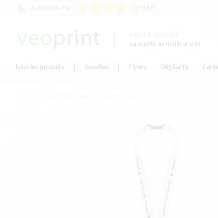
01 49 07 89 89
4.6/5
PRINT & GOODIES
La qualité au meilleur prix
Tous les produits
Goodies
Flyers
Dépliants
Carte
Objets publicitaires
Evénementiel
Tours de cou
Tour de cou 