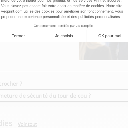
 confortable pendant toute la
achable permet d’accéder
e sécurité.
uiper les équipes lors de
tes ou événements corporate.
crocher ?
eture de sécurité du tour de cou ?
dies
Voir tout