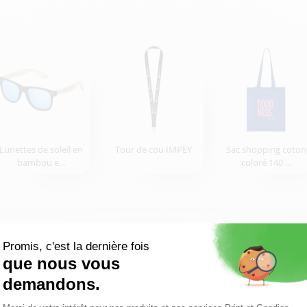
Lunettes de soleil en
Tour de cou IMPEY
Sac shopping coton
bambou e...
coloré 140 ...
é aux salons, événements et badges d’entreprise ?
aitement aux événements
ntreprise. Sa conception en