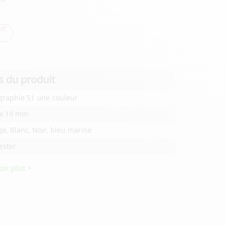
it
s du produit
graphie S1 une couleur
 x 19 mm
e, Blanc, Noir, bleu marine
ester
oir plus +