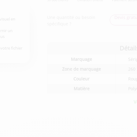
Une quantité ou besoin
Devis gratu
visuel en
spécifique ?
urnir un
ous
Détail
votre fichier
Détails
Marquage
Séri
techniques
du
Zone de marquage
260
produit
Couleur
Roug
Matière
Poly
V