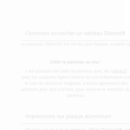
E
Comment accrocher un tableau Dibond® ?
Le panneau Dibond
est vendu sans fixation, suivant vo
®
Coller le panneau au mur
:
Il est possible de coller le panneau avec de l'
adhésif
pour les supports légers comme les
ILV (Information su
le Lieu de Vente) en magasin. Il existe également des
adhésifs avec des crochets, pour assurer le maintien d
panneau.
Impressions sur plaque aluminium
Qu'est-ce qu'un panneau effet Dibond® e