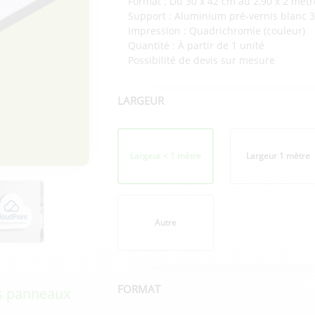
Format : Du 30 x 42 cm au 2,90 x 2 mètr
Support : Aluminium pré-vernis blanc
Impression : Quadrichromie (couleur)
Quantité : À partir de 1 unité
Possibilité de devis sur mesure
LARGEUR
Format
plié
Largeur < 1 mètre
Largeur 1 mètre
Autre
FORMAT
s panneaux