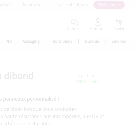
offres
Revendeurs
Nos réalisations
Devis gratuit
Contact
Compte
Panier
PLV
Packaging
Bons plans
Durable
Services
u dibond
À partir de
9,50 € l'unité
des panneaux personnalisé !
 de choix lorsque vous souhaitez
a haute résistance aux intempéries, aux UV et
is esthétique et durable.