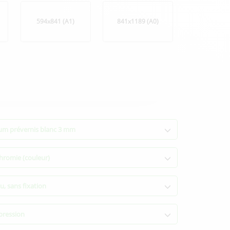
594x841 (A1)
841x1189 (A0)
um prévernis blanc 3 mm
hromie (couleur)
u, sans fixation
pression