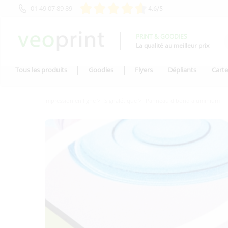
01 49 07 89 89
4.6/5
PRINT & GOODIES
La qualité au meilleur prix
Tous les produits
Goodies
Flyers
Dépliants
Carte
Impression en ligne
Signalétique
Panneau dibond aluminium