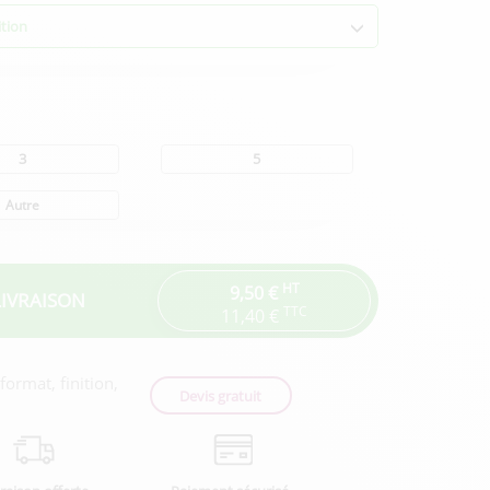
ition
3
5
Autre
HT
9,50 €
LIVRAISON
TTC
11,40 €
ormat, finition,
Devis gratuit