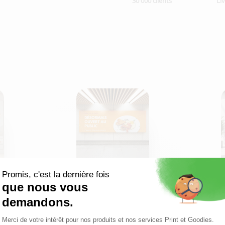
30 000 clients
Li
Panneau pvc