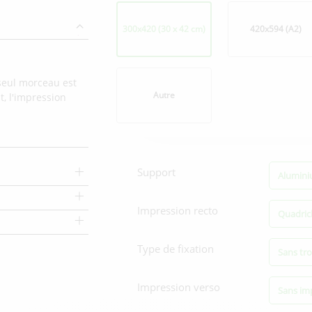
Format
300x420 (30 x 42 cm)
420x594 (A2)
seul morceau est
Autre
, l'impression
Options
d'impression
Support
Alumini
Impression recto
Quadric
Type de fixation
Sans tro
Impression verso
Sans im