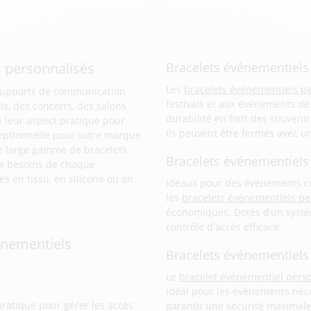
 personnalisés
Bracelets événementiels 
Les
bracelets événementiels pe
 supports de communication
festivals et aux événements de 
ls, des concerts, des salons
durabilité en font des souveni
e leur aspect pratique pour
Ils peuvent être fermés avec un
exceptionnelle pour votre marque
e large gamme de bracelets
Bracelets événementiels
ux besoins de chaque
s en tissu, en silicone ou en
Idéaux pour des événements co
les
bracelets événementiels pe
économiques. Dotés d’un systèm
contrôle d'accès efficace.
énementiels
Bracelets événementiels
Le
bracelet événementiel perso
idéal pour les événements néce
pratique pour gérer les accès
garantit une sécurité maximale