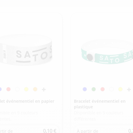
let événementiel en papier
Bracelet événementiel en
plastique
nible en 9 couleurs
Disponible en 9 couleurs
rentes.
différentes
0,10 €
0,
rtir de
À partir de