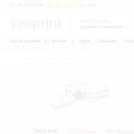
01 49 07 89 89
4.6/5
PRINT & GOODIES
La qualité au meilleur prix
Tous les produits
Goodies
Flyers
Dépliants
Carte
Objets publicitaires
Evénementiel
Bracelets
TRIER PAR :
Prix croissant
Prix décroiss