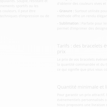
opulaires. Souple, résistant et
d'obtenir des couleurs vives et 
événements sportifs ou les
 couleurs, il peut être
- Gravure :
Surtout utilisée pou
 techniques d’impression ou de
méthode offre un rendu élégan
- Sublimation :
Parfaite pour le
permet d’imprimer des designs
Tarifs : des bracelets
prix
Le prix de vos bracelets événe
la quantité commandée et du ty
ce qui signifie que plus vous 
Quantité minimale et l
Pour garantir un prix attracti
événementiels personnalisés c
Nous proposons une livraison r