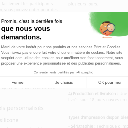
 facilement les participants
plusieurs jours.
ion, vous pouvez opter pour des
 différencier les types d’accès
Personnalisation de v
Avec Veoprint, personnaliser vo
tre logo, slogan ou message,
comment cela fonctionne :
 tout au long de l’événement.
1) Choisissez votre modèle :
Sél
t ainsi des supports mobiles qui
plastique, vinyle) qui corresp
2) Téléchargez votre design :
Aj
visuel que vous souhaitez voir 
 souvent conservés par les
3) Validez le BAT :
Avant la pro
lets logotés attrayants et de
afin de garantir que le design 
 après la fin de l'événement.
4) Production et livraison :
Une f
livrés sous 18 jours ouvrés en
ls personnalisés
Types d’impression disponible
silicone
- Sérigraphie :
Technique d'impr