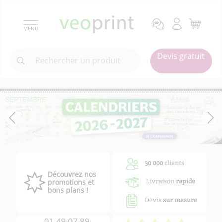
MENU
Devis gratuit
30 000
clients
Découvrez nos
Livraison
rapide
promotions et
bons plans !
Devis
sur mesure
01 49 07 89