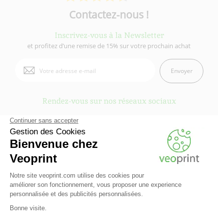
Contactez-nous !
Inscrivez-vous à la Newsletter
et profitez d’une remise de 15% sur votre prochain achat
Envoyer
Rendez-vous sur nos réseaux sociaux
Veoprint est une marque du
Groupe Fiducial
- © 2006-2026 Veoprint | Tous
droits réservés
Qui sommes-nous ?
-
Mentions légales
-
Conditions Générales d'Utilisation
-
Conditions Générales de vente
-
Cookies
-
Contactez Veoprint
-
Plan du site
-
Partenaires