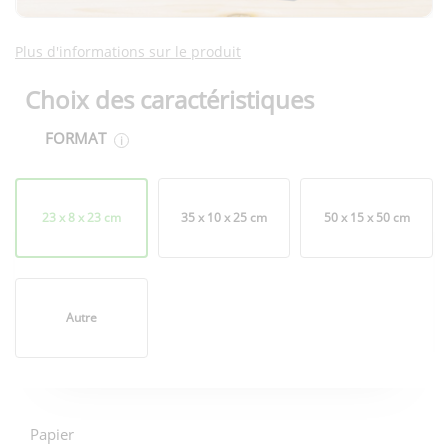
Plus d'informations sur le produit
Choix des caractéristiques
FORMAT
i
Format
23 x 8 x 23 cm
35 x 10 x 25 cm
50 x 15 x 50 cm
Autre
Options
d'impression
Papier