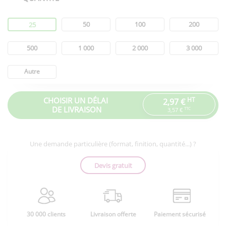
Quantité
50
100
200
25
500
1 000
2 000
3 000
Autre
CHOISIR UN DÉLAI
HT
2,97 €
DE LIVRAISON
TTC
3,57 €
Une demande particulière (format, finition, quantité...) ?
Devis gratuit
30 000 clients
Livraison offerte
Paiement sécurisé