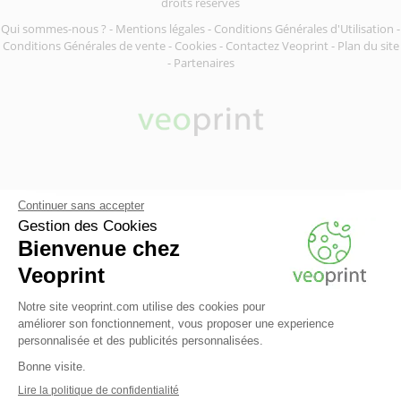
droits réservés
Qui sommes-nous ?
-
Mentions légales
-
Conditions Générales d'Utilisation
-
Conditions Générales de vente
-
Cookies
-
Contactez Veoprint
-
Plan du site
-
Partenaires