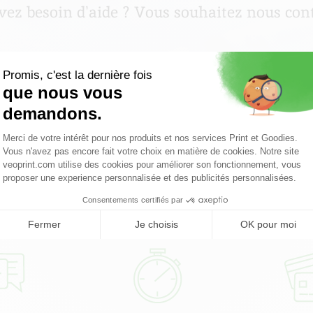
vez besoin d'aide ? Vous souhaitez nous cont
01 49 07 89 89
> Consulter notre rubrique aide
> Nous contacter
Pourquoi choisir Veoprint ?