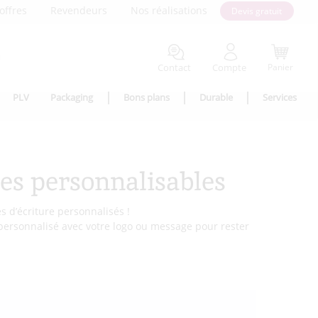
offres
Revendeurs
Nos réalisations
Devis gratuit
Contact
Compte
Panier
PLV
Packaging
Bons plans
Durable
Services
res personnalisables
es d’écriture personnalisés !
 personnalisé avec votre logo ou message pour rester