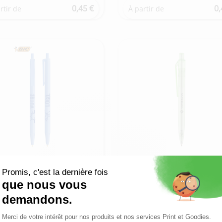
0,45 €
0,
rtir de
À partir de
ic Stic bille
Stylo à bille RPET
nible en plusieurs couleurs
Disponible en plusieurs coul