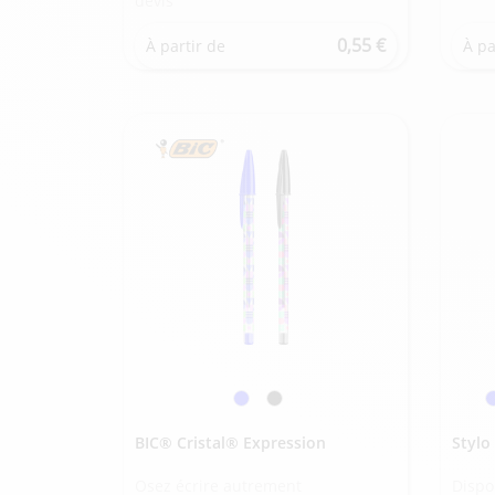
devis
0,55 €
À partir de
À pa
BIC® Cristal® Expression
Stylo
Osez écrire autrement
Dispo