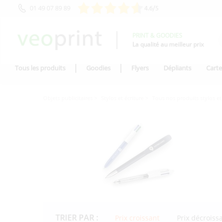
01 49 07 89 89
4.6/5
PRINT & GOODIES
La qualité au meilleur prix
Tous les produits
Goodies
Flyers
Dépliants
Carte
Objets publicitaires
Stylos et écriture
Tous nos produits stylos et
TRIER PAR :
Prix croissant
Prix décroiss