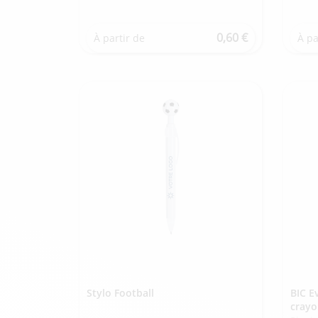
0,60 €
À partir de
À pa
Stylo Football
BIC E
cray