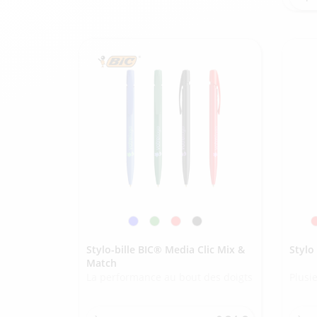
Stylo-bille BIC® Media Clic Mix &
Stylo
Match
La performance au bout des doigts
Plusi