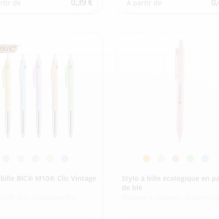
0,39 €
0,
rtir de
À partir de
-bille BIC® M10® Clic Vintage
Stylo à bille écologique en pa
de blé
cacité d’un classique BIC.
Plusieurs couleurs disponible