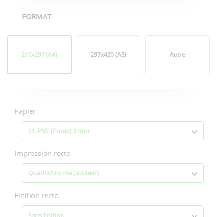
FORMAT
Format
210x297 (A4)
297x420 (A3)
Autre
Options
d'impression
Papier
01. PVC (Forex) 3 mm
Impression recto
Quadrichromie (couleur)
Finition recto
Sans finition