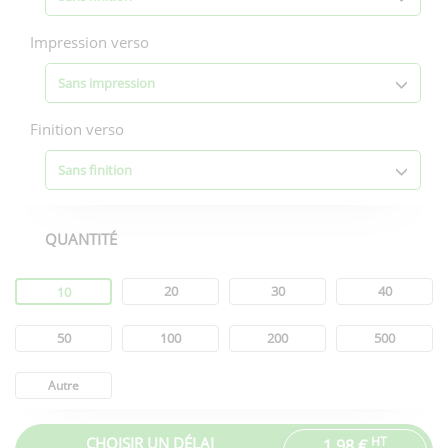
Impression verso
Sans impression
Finition verso
Sans finition
QUANTITÉ
Quantité
20
30
40
10
50
100
200
500
Autre
CHOISIR UN DÉLAI
HT
1,98 €