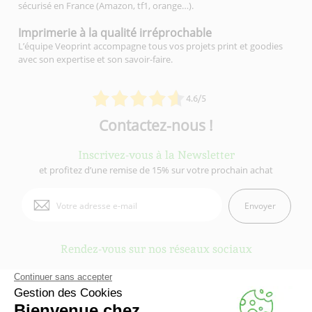
sécurisé en France (Amazon, tf1, orange…).
Imprimerie à la qualité
irréprochable
L’équipe Veoprint accompagne tous vos projets print et goodies
avec son expertise et son savoir-faire.
4.6/5
Contactez-nous !
Inscrivez-vous à la Newsletter
et profitez d’une remise de 15% sur votre prochain achat
Envoyer
Rendez-vous sur nos réseaux sociaux