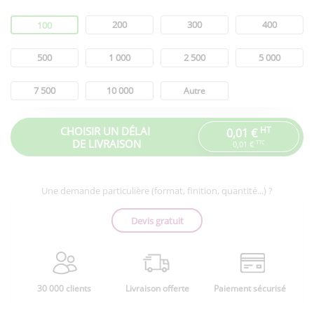
Quantité
200
300
400
100
500
1 000
2 500
5 000
7 500
10 000
Autre
CHOISIR UN DÉLAI
HT
0,01 €
DE LIVRAISON
TTC
0,01 €
Une demande particulière (format, finition, quantité...) ?
Devis gratuit
30 000 clients
Livraison offerte
Paiement sécurisé