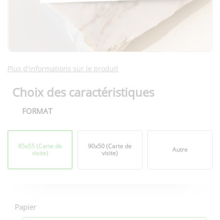
Plus d'informations sur le produit
Choix des caractéristiques
FORMAT
Format
85x55 (Carte de
90x50 (Carte de
Autre
visite)
visite)
Options
d'impression
Papier