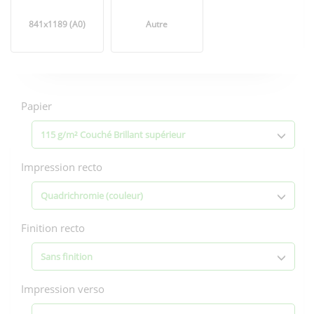
841x1189 (A0)
Autre
Options
d'impression
Papier
115 g/m² Couché Brillant supérieur
Impression recto
Quadrichromie (couleur)
Finition recto
Sans finition
Impression verso