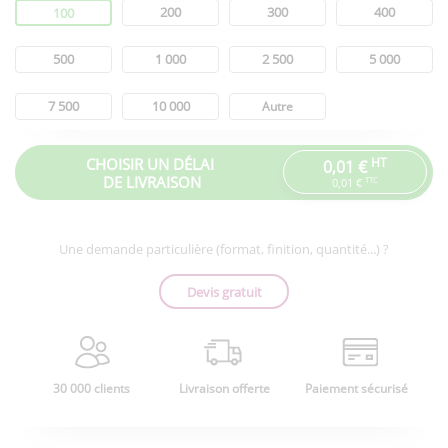
Quantité
200
300
400
100
500
1 000
2 500
5 000
7 500
10 000
Autre
CHOISIR UN DÉLAI
HT
0,01 €
DE LIVRAISON
TTC
0,01 €
Une demande particulière (format, finition, quantité...) ?
Devis gratuit
30 000 clients
Livraison offerte
Paiement sécurisé