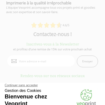
Imprimerie à la qualité
irréprochable
L’équipe Veoprint accompagne tous vos projets print et goodies
avec son expertise et son savoir-faire.
4.6/5
Contactez-nous !
Inscrivez-vous à la Newsletter
et profitez d’une remise de 15% sur votre prochain achat
Envoyer
Rendez-vous sur nos réseaux sociaux
Veoprint est une marque du
Groupe Fiducial
- © 2006-2026 Veoprint | Tous
droits réservés