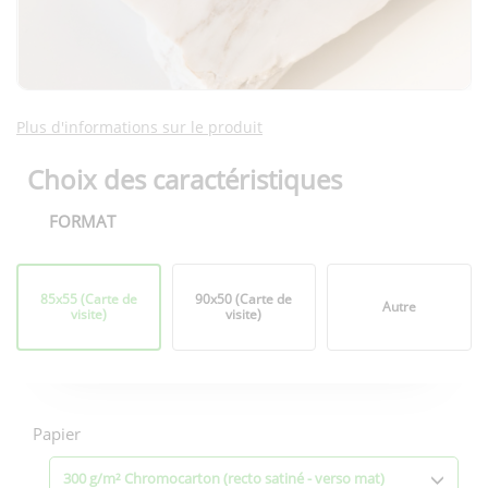
Plus d'informations sur le produit
Choix des caractéristiques
FORMAT
Format
85x55 (Carte de
90x50 (Carte de
Autre
visite)
visite)
Options
d'impression
Papier
300 g/m² Chromocarton (recto satiné - verso mat)