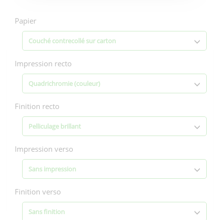
Options
d'impression
Papier
Couché contrecollé sur carton
Impression recto
Quadrichromie (couleur)
Finition recto
Pelliculage brillant
Impression verso
Sans impression
Finition verso
Sans finition