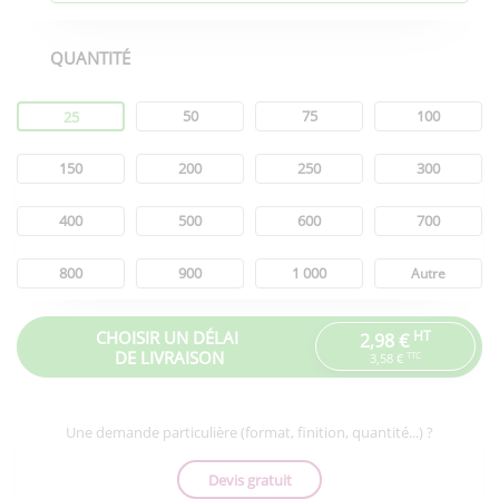
QUANTITÉ
Quantité
50
75
100
25
150
200
250
300
400
500
600
700
800
900
1 000
Autre
CHOISIR UN DÉLAI
HT
2,98 €
DE LIVRAISON
TTC
3,58 €
Une demande particulière (format, finition, quantité...) ?
Devis gratuit