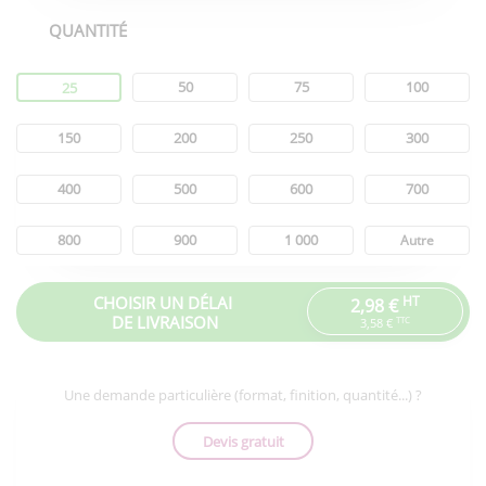
QUANTITÉ
Quantité
50
75
100
25
150
200
250
300
400
500
600
700
800
900
1 000
Autre
CHOISIR UN DÉLAI
HT
2,98 €
DE LIVRAISON
TTC
3,58 €
Une demande particulière (format, finition, quantité...) ?
Devis gratuit