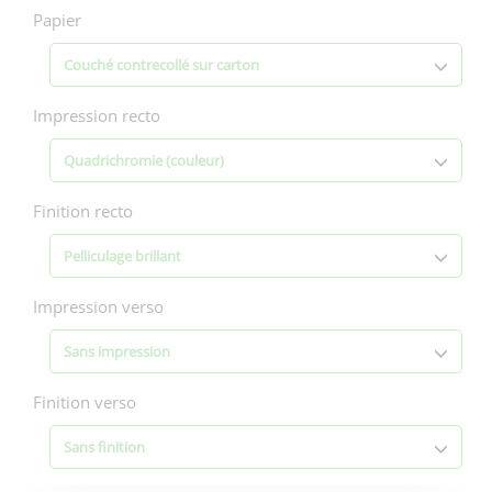
d'impression
Papier
Couché contrecollé sur carton
Impression recto
Quadrichromie (couleur)
Finition recto
Pelliculage brillant
Impression verso
Sans impression
Finition verso
Sans finition