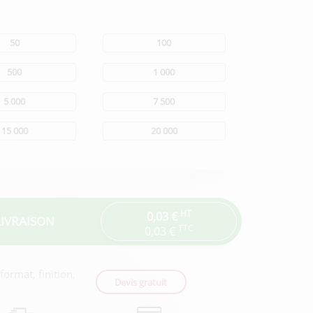
50
100
500
1 000
5 000
7 500
15 000
20 000
HT
0,03 €
LIVRAISON
TTC
0,03 €
ormat, finition,
Devis gratuit