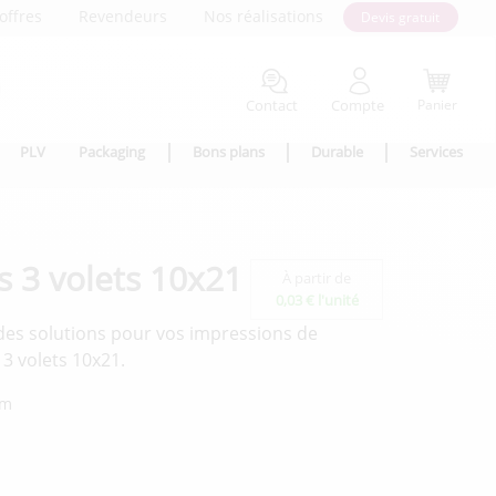
offres
Revendeurs
Nos réalisations
Devis gratuit
Contact
Compte
Panier
PLV
Packaging
Bons plans
Durable
Services
s 3 volets 10x21
À partir de
0,03 € l'unité
 des solutions pour vos impressions de
3 volets 10x21.
mm