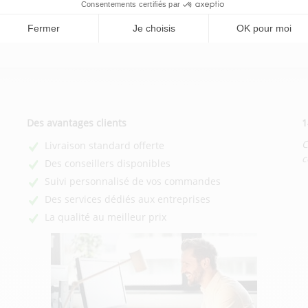
Retour aux choix des caractéristiques
Des avantages clients
1
C
Livraison standard offerte
c
Des conseillers disponibles
Suivi personnalisé de vos commandes
Des services dédiés aux entreprises
La qualité au meilleur prix