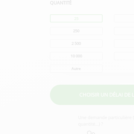
QUANTITÉ
Quantité
25
250
2 500
10 000
Autre
CHOISIR UN DÉLAI
DE 
Une demande particulière (f
quantité...) ?