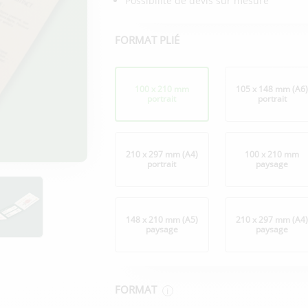
Possibilité de devis sur mesure
FORMAT PLIÉ
Format
plié
100 x 210 mm
105 x 148 mm (A6
portrait
portrait
210 x 297 mm (A4)
100 x 210 mm
portrait
paysage
148 x 210 mm (A5)
210 x 297 mm (A4
paysage
paysage
FORMAT
i