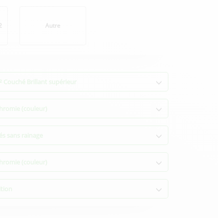
2
Autre
 Couché Brillant supérieur
hromie (couleur)
lés sans rainage
hromie (couleur)
ition