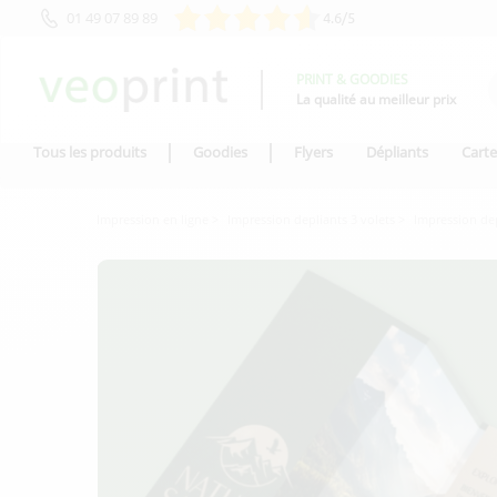
01 49 07 89 89
4.6/5
PRINT & GOODIES
La qualité au meilleur prix
Tous les produits
Goodies
Flyers
Dépliants
Carte
Impression en ligne
Impression depliants 3 volets
Impression dep