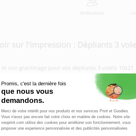
30 000 clients
Li
oir sur l'impression : Dépliants 3 vol
r et son grammage pour vos dépliants 3 volets 10x21
 10x21 avec Veoprint
pression des dépliants 3 volets