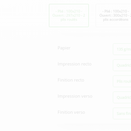
Format
- Plié : 100x210 -
- Plié : 100x210 -
Ouvert : 297x210 - 2
Ouvert : 300x210 - 
plis roulés
plis accordéons
Options
d'impression
Papier
135 g/m²
Impression recto
Quadric
Finition recto
Plis rou
Impression verso
Quadric
Finition verso
Sans fin