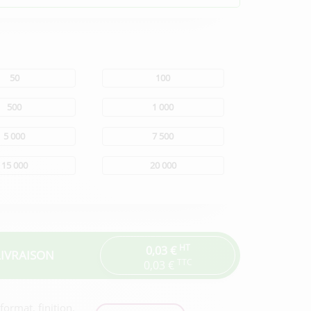
50
100
500
1 000
5 000
7 500
15 000
20 000
HT
0,03 €
LIVRAISON
TTC
0,03 €
ormat, finition,