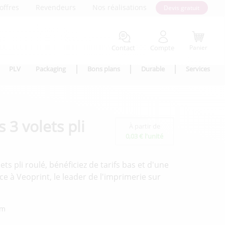
offres
Revendeurs
Nos réalisations
Devis gratuit
Contact
Compte
Panier
PLV
Packaging
Bons plans
Durable
Services
 3 volets pli
À partir de
0,03 € l'unité
ts pli roulé, bénéficiez de tarifs bas et d'une
e à Veoprint, le leader de l'imprimerie sur
mm