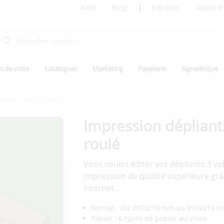
Aide
Blog
Extranet
Appel d'
s de visite
Catalogues
Marketing
Papeterie
Signalétique
liants 3 volets pli roule
Impression dépliants
roulé
Vous voulez éditer vos dépliants 3 vole
impression de qualité supérieure grâc
internet.
Format : Du 297x210 mm au 891x210 
Papier : 6 types de papier au choix