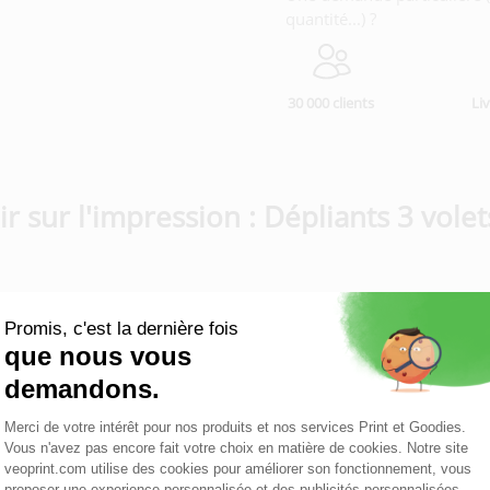
quantité...) ?
30 000 clients
Li
r sur l'impression : Dépliants 3 volet
épliants 3 volets pli roulé ?
ge ?
 vos dépliants 3 volets pli roulé