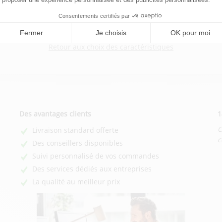
ression en ligne de vos dépliants ?
Retour aux choix des caractéristiques
Des avantages clients
1
C
Livraison standard offerte
c
Des conseillers disponibles
Suivi personnalisé de vos commandes
Des services dédiés aux entreprises
La qualité au meilleur prix