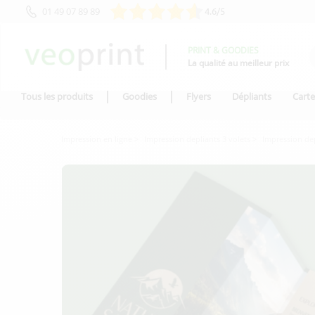
01 49 07 89 89
4.6/5
PRINT & GOODIES
La qualité au meilleur prix
Tous les produits
Goodies
Flyers
Dépliants
Carte
Impression en ligne
Impression depliants 3 volets
Impression dep