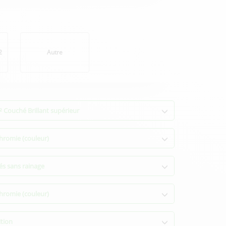
2
Autre
 Couché Brillant supérieur
hromie (couleur)
lés sans rainage
hromie (couleur)
ition