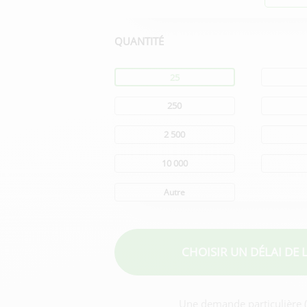
QUANTITÉ
Quantité
25
250
2 500
10 000
Autre
CHOISIR UN DÉLAI
DE 
Une demande particulière (f