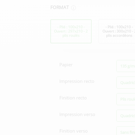
FORMAT
i
Format
- Plié : 100x210 -
- Plié : 100x210 -
Ouvert : 297x210 - 2
Ouvert : 300x210 - 
plis roulés
plis accordéons
Options
d'impression
Papier
135 g/m²
Impression recto
Quadric
Finition recto
Plis rou
Impression verso
Quadric
Finition verso
Sans fin