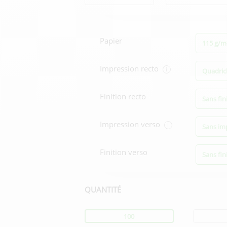
Options
d'impression
Papier
115 g/m²
Impression recto
i
Quadric
Finition recto
Sans fin
Impression verso
i
Sans im
Finition verso
Sans fin
QUANTITÉ
Quantité
100