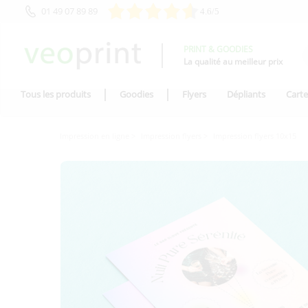
01 49 07 89 89
4.6/5
PRINT & GOODIES
La qualité au meilleur prix
Tous les produits
Goodies
Flyers
Dépliants
Carte
Impression en ligne
Impression flyers
Impression flyers 10x15