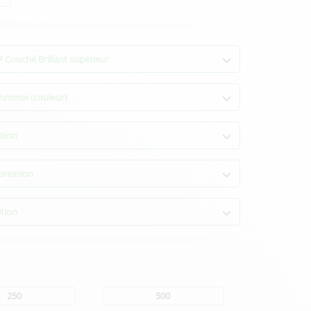
 Couché Brillant supérieur
hromie (couleur)
ition
pression
ition
250
500