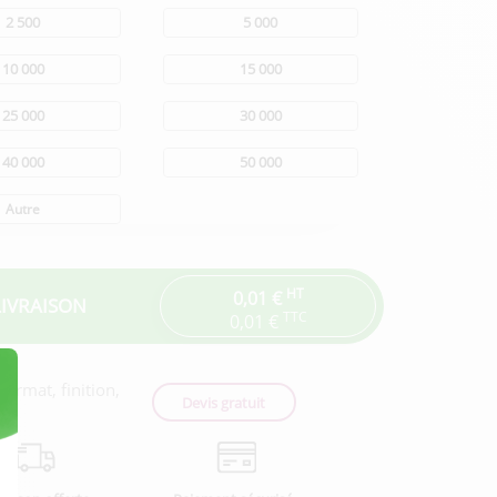
2 500
5 000
10 000
15 000
25 000
30 000
40 000
50 000
Autre
HT
0,01 €
LIVRAISON
TTC
0,01 €
ormat, finition,
Devis gratuit