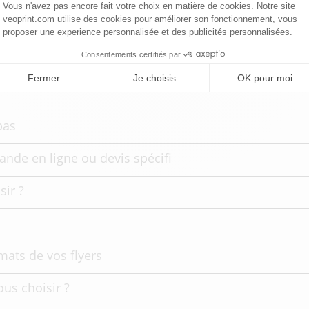
30 000 clients
Li
ut savoir sur l'impression : Flyers 10
bas
nde en ligne ou devis spécifi
sir ?
mats de vos flyers
ous choisir ?