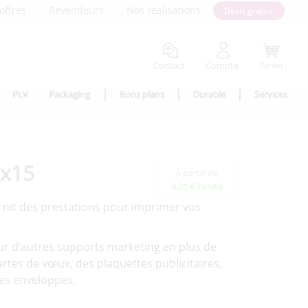
offres
Revendeurs
Nos réalisations
Devis gratuit
Contact
Compte
Panier
PLV
Packaging
Bons plans
Durable
Services
0x15
À partir de
0,01 € l'unité
rnit des prestations pour imprimer vos
ur d’autres supports marketing en plus de
rtes de vœux, des plaquettes publicitaires,
des enveloppes.