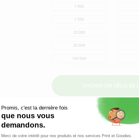
1 000
7 500
20 000
35 000
100 000
CHOISIR UN DÉLAI
DE 
Une demande particulière (f
quantité...) ?