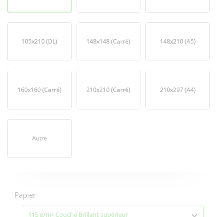
105x210 (DL)
148x148 (Carré)
148x210 (A5)
160x160 (Carré)
210x210 (Carré)
210x297 (A4)
Autre
Options
d'impression
Papier
115 g/m² Couché Brillant supérieur