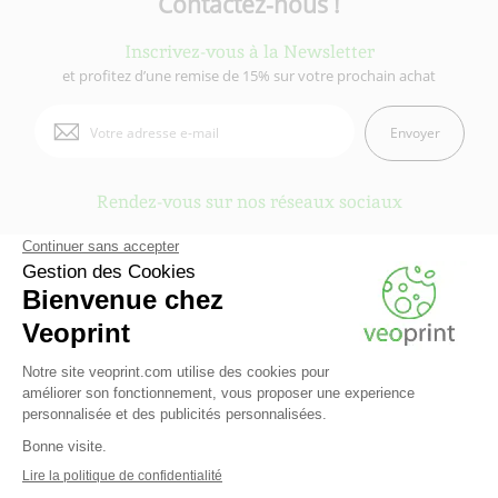
Contactez-nous !
Inscrivez-vous à la Newsletter
et profitez d’une remise de 15% sur votre prochain achat
Envoyer
Rendez-vous sur nos réseaux sociaux
Veoprint est une marque du
Groupe Fiducial
- © 2006-2026 Veoprint | Tous
droits réservés
Qui sommes-nous ?
-
Mentions légales
-
Conditions Générales d'Utilisation
-
Conditions Générales de vente
-
Cookies
-
Contactez Veoprint
-
Plan du site
-
Partenaires