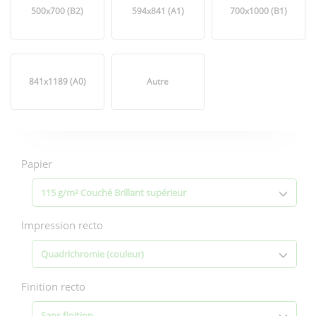
500x700 (B2)
594x841 (A1)
700x1000 (B1)
841x1189 (A0)
Autre
Options
d'impression
Papier
115 g/m² Couché Brillant supérieur
Impression recto
Quadrichromie (couleur)
Finition recto
Sans finition