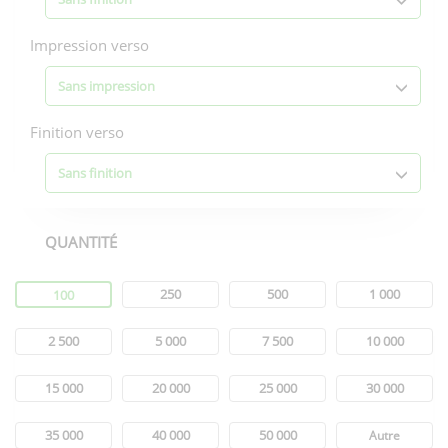
Impression verso
Sans impression
Finition verso
Sans finition
QUANTITÉ
Quantité
250
500
1 000
100
2 500
5 000
7 500
10 000
15 000
20 000
25 000
30 000
35 000
40 000
50 000
Autre