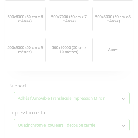
500x6000 (50 cm x 6
500x7000 (50 cm x 7
500x8000 (50 cm x 8
mètres)
mètres)
mètres)
500x9000 (50 cm x 9
500x10000 (50 cm x
Autre
mètres)
10 mètres)
Options
d'impression
Support
Adhésif Amovible Translucide impression Miroir
Impression recto
Quadrichromie (couleur) + découpe carrée