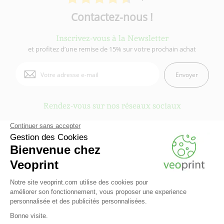
Contactez-nous !
Inscrivez-vous à la Newsletter
et profitez d’une remise de 15% sur votre prochain achat
Envoyer
Rendez-vous sur nos réseaux sociaux
Veoprint est une marque du
Groupe Fiducial
- © 2006-2026 Veoprint | Tous
droits réservés
Qui sommes-nous ?
-
Mentions légales
-
Conditions Générales d'Utilisation
-
Conditions Générales de vente
-
Cookies
-
Contactez Veoprint
-
Plan du site
-
Partenaires