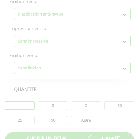
Finition recto
Plastification anti-rayure
Impression verso
Sans impression
Finition verso
Sans finition
QUANTITÉ
Quantité
2
5
10
1
25
50
Autre
CHOISIR UN DÉLAI
HT
0,00 €