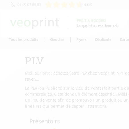
01 49 07 89 89
4.6/5
PRINT & GOODIES
La qualité au meilleur prix
Tous les produits
Goodies
Flyers
Dépliants
Carte
PLV
Meilleur prix :
achetez votre PLV
chez Veoprint, N°1 de 
rayon…
La PLV (ou Publicité sur le Lieu de Vente) fait parti
commerciales. C'est donc un élément essentiel.
Mais 
un lieu de vente afin de promouvoir un produit ou un s
linéaires qui permet de capter l'attention).
Présentoirs