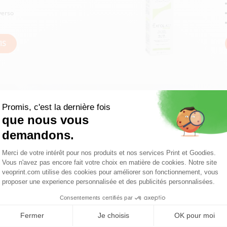
verso
IS
vez besoin d'aide ? Vous souhaitez nous cont
01 49 07 89 89
> Consulter notre rubrique aide
> Nous contacter