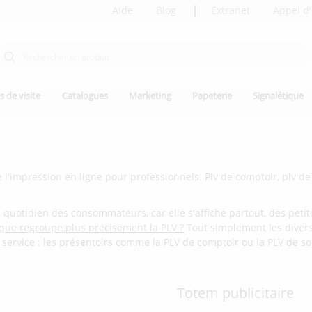
Aide
Blog
Extranet
Appel d'
s de visite
Catalogues
Marketing
Papeterie
Signalétique
l'impression en ligne pour professionnels. Plv de comptoir, plv de s
e du quotidien des consommateurs, car elle s'affiche partout, des p
que regroupe plus précisément la PLV ?
Tout simplement les divers 
ervice : les présentoirs comme la PLV de comptoir ou la PLV de sol, l
Totem publicitaire