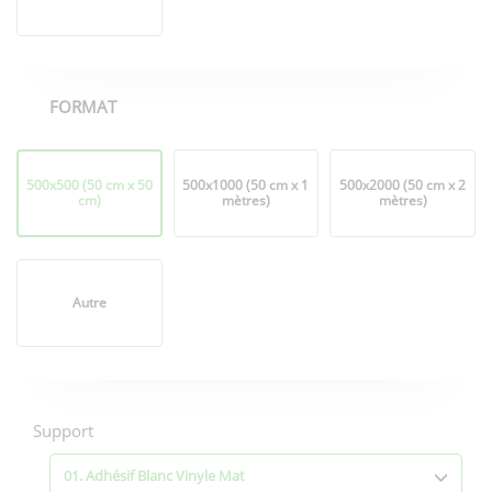
FORMAT
Format
500x500 (50 cm x 50
500x1000 (50 cm x 1
500x2000 (50 cm x 2
cm)
mètres)
mètres)
Autre
Options
d'impression
Support
01. Adhésif Blanc Vinyle Mat