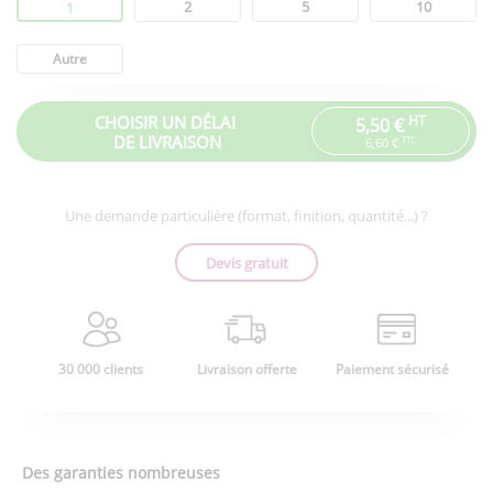
Quantité
2
5
10
1
Autre
CHOISIR UN DÉLAI
HT
5,50 €
DE LIVRAISON
TTC
6,60 €
Une demande particulière (format, finition, quantité...) ?
Devis gratuit
30 000 clients
Livraison offerte
Paiement sécurisé
Des garanties nombreuses