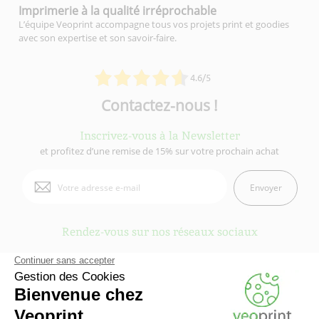
Imprimerie à la qualité
irréprochable
L’équipe Veoprint accompagne tous vos projets print et goodies
avec son expertise et son savoir-faire.
4.6/5
Contactez-nous !
Inscrivez-vous à la Newsletter
et profitez d’une remise de 15% sur votre prochain achat
Envoyer
Rendez-vous sur nos réseaux sociaux
Veoprint est une marque du
Groupe Fiducial
- © 2006-2026 Veoprint | Tous
droits réservés