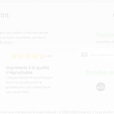
int
gne des milliers d'entreprises de
Inscri
 secteurs d'activités, privés ou
et profitez 
'Écologie…
4.6/5
Imprimerie à la qualité
Rendez-vo
irréprochable
L’équipe Veoprint accompagne
tous vos projets print et
goodies avec son expertise et
son savoir-faire.
nt est une marque du
Groupe Fiducial
- © 2006-2026 Veoprint | Tous droits 