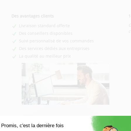
Des avantages clients
1
C
Livraison standard offerte
c
Des conseillers disponibles
Suivi personnalisé de vos commandes
Des services dédiés aux entreprises
La qualité au meilleur prix