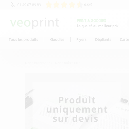
01 49 07 89 89
4.6/5
PRINT & GOODIES
La qualité au meilleur prix
Tous les produits
Goodies
Flyers
Dépliants
Carte
Devis imprimerie
Devis boîtes luxe