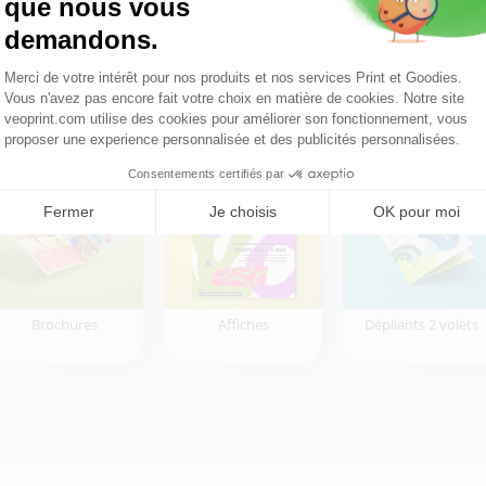
Voir tout
Brochures
Affiches
Dépliants 2 volets