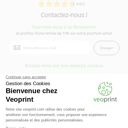
4.6/5
Contactez-nous !
Inscrivez-vous à la Newsletter
et profitez d’une remise de 15% sur votre prochain achat
Envoyer
Rendez-vous sur nos réseaux sociaux
Veoprint est une marque du
Groupe Fiducial
- © 2006-2026 Veoprint | Tous
droits réservés
Qui sommes-nous ?
-
Mentions légales
-
Conditions Générales d'Utilisation
-
Conditions Générales de vente
-
Cookies
-
Contactez Veoprint
-
Plan du site
-
Partenaires