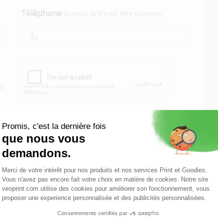
Téléphone
(si vous préférez être rappelé)
t.
ison offerte
Paiement sécurisé