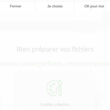
* champs obligatoires
Bien préparer vos fichiers
sions soient parfaites, retrouvez ici nos
Guides création