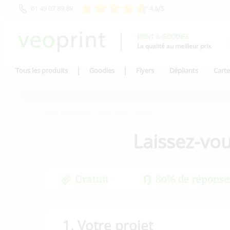
01 49 07 89 89
4.6/5
PRINT & GOODIES
La qualité au meilleur prix
Tous les produits
Goodies
Flyers
Dépliants
Carte
Devis imprimerie
Devis sport et loisirs
Laissez-vo
Gratuit
80% de réponse
1. Votre projet