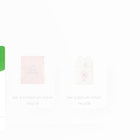
e
Sac à cordon en coton
Sac à dos en coton
recyclé
recyclé