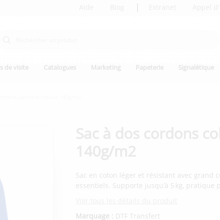
Aide
Blog
Extranet
Appel d'
s de visite
Catalogues
Marketing
Papeterie
Signalétique
cordons coloré en coton 140g/m2
Sac à dos cordons co
140g/m2
Sac en coton léger et résistant avec grand 
essentiels. Supporte jusqu’à 5 kg, pratique p
Voir tous les détails du produit
Marquage :
DTF Transfert