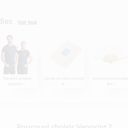
dies
Voir tout
Tee-shirt unisexe
Carnet en coton recyclé
Eventail personnalis
personn...
B...
éco...
Pourquoi choisir Veoprint ?