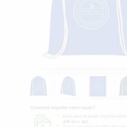
Comment importer votre visuel ?
1.
Après ajout au panier, importez votre 
.pdf
,
.ai
ou
.eps
.
2.
Si vous rencontrez des difficultés à fo