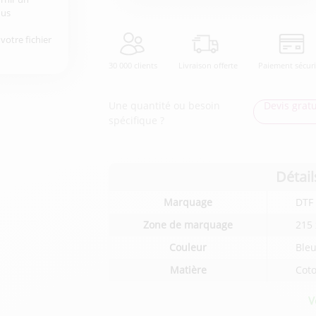
ous
votre fichier
30 000 clients
Livraison offerte
Paiement sécur
Une quantité ou besoin
Devis gratu
spécifique ?
Détail
Détails
Marquage
DTF 
techniques
du
Zone de marquage
215
produit
Couleur
Bleu
Matière
Cot
V