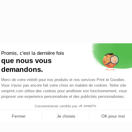
Sac shopping coton
Tote bag de plage coton
Sac shopping pliabl
coloré 140 ...
recycl...