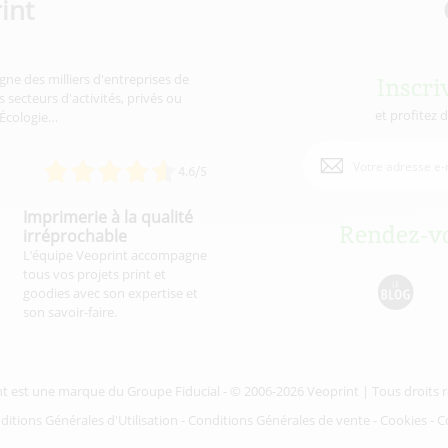
int
gne des milliers d'entreprises de
Inscri
 secteurs d'activités, privés ou
et profitez 
'Écologie…
4.6/5
Imprimerie à la qualité
Rendez-vo
irréprochable
L’équipe Veoprint accompagne
tous vos projets print et
goodies avec son expertise et
son savoir-faire.
nt est une marque du
Groupe Fiducial
- © 2006-2026 Veoprint | Tous droits 
ditions Générales d'Utilisation
-
Conditions Générales de vente
-
Cookies
-
C