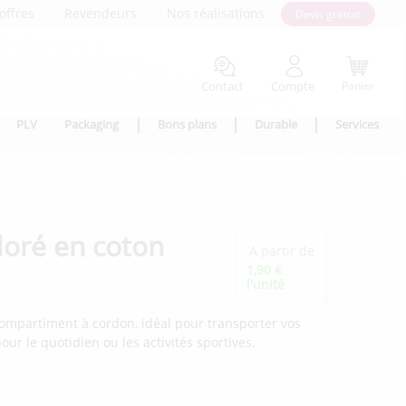
offres
Revendeurs
Nos réalisations
Devis gratuit
Contact
Compte
Panier
PLV
Packaging
Bons plans
Durable
Services
loré en coton
A partir de
1,90 €
l'unité
compartiment à cordon, idéal pour transporter vos
our le quotidien ou les activités sportives.