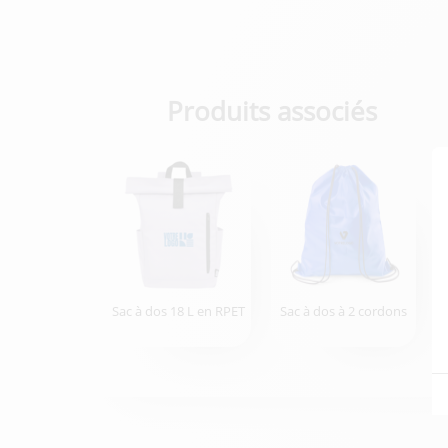
Produits associés
Sac à dos 18 L en RPET
Sac à dos à 2 cordons