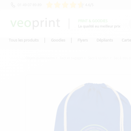
01 49 07 89 89
4.6/5
PRINT & GOODIES
La qualité au meilleur prix
Tous les produits
Goodies
Flyers
Dépliants
Carte
Objets publicitaires
Sacs et bagages
Sacs à cordon
Sac à dos 