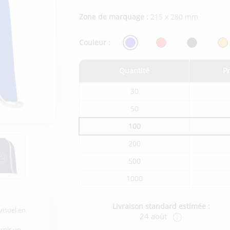
Zone de marquage :
215 x 280 mm
Couleur :
Quantité
Pr
Tarifs
30
du
produit
50
en
fonction
100
de
la
quantité
200
commandée
500
1000
Livraison standard estimée :
visuel en
24 août
urnir un