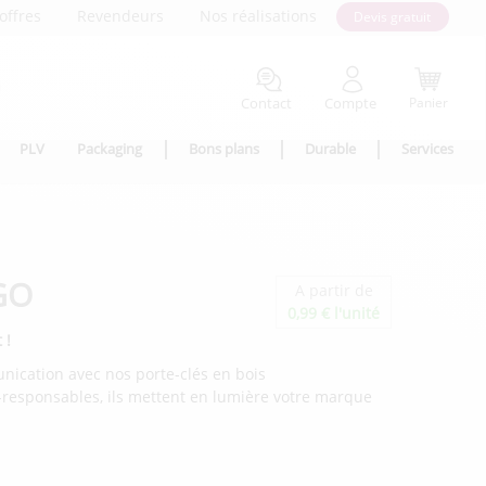
offres
Revendeurs
Nos réalisations
Devis gratuit
Contact
Compte
Panier
PLV
Packaging
Bons plans
Durable
Services
IGO
A partir de
0,99 € l'unité
 !
nication avec nos porte-clés en bois
o-responsables, ils mettent en lumière votre marque