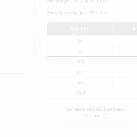
Marquage :
Tampographie N2
Zone de marquage :
35 ⌀ mm
Quantité
Pr
Tarifs
30
du
produit
50
en
fonction
100
de
la
quantité
200
commandée
500
1000
Livraison standard estimée :
27 août