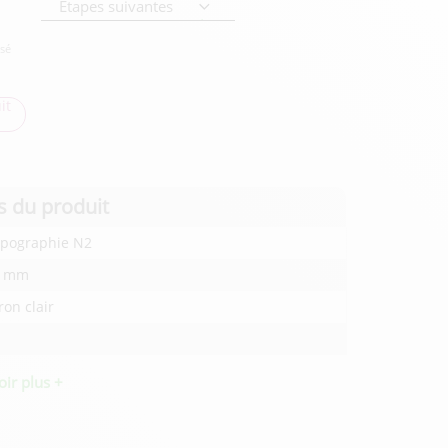
Étapes suivantes
isé
it
s du produit
pographie N2
⌀ mm
on clair
oir plus +