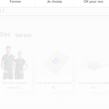
orte clé ?
é ?
dies
Voir tout
Tee-shirt unisexe
Carnet en coton recyclé
Eventail personnalis
personn...
B...
éco...