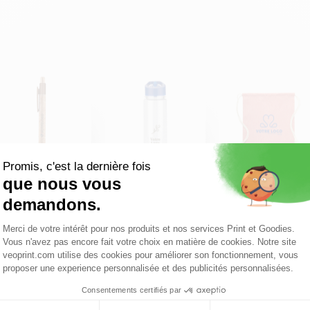
Stylo à bille touch
Bouteille en plastique
Sac à cordon en cot
KORTE
recyclé...
recyclé
sonnalisable