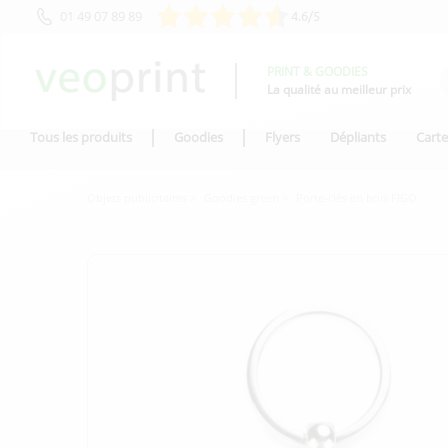
01 49 07 89 89
4.6/5
PRINT & GOODIES
La qualité au meilleur prix
Tous les produits
Goodies
Flyers
Dépliants
Carte
Objets publicitaires
Goodies green
Porte-clés en bois FIGO