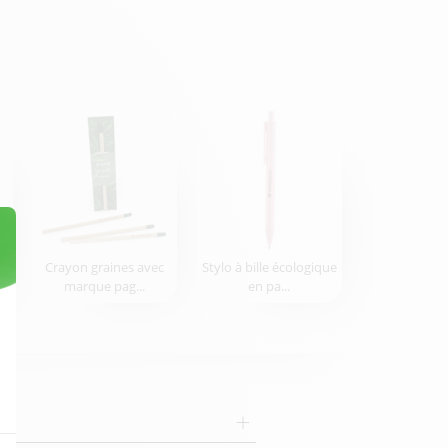
on
Crayon graines avec
Stylo à bille écologique
marque pag...
en pa...