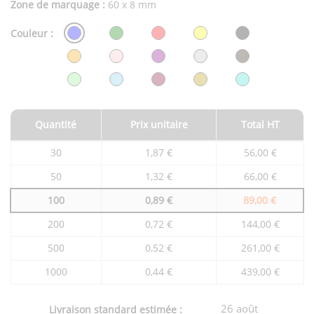
Zone de marquage :
60 x 8 mm
Couleur :
Quantité
Prix unitaire
Total HT
Tarifs
30
1,87 €
56,00 €
du
produit
50
1,32 €
66,00 €
en
fonction
100
0,89 €
89,00 €
de
la
quantité
200
0,72 €
144,00 €
commandée
500
0,52 €
261,00 €
1000
0,44 €
439,00 €
26 août
Livraison standard estimée :