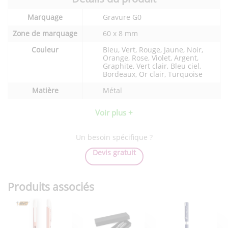
Détails
Marquage
Gravure G0
techniques
du
Zone de marquage
60 x 8 mm
produit
Couleur
Bleu, Vert, Rouge, Jaune, Noir,
Orange, Rose, Violet, Argent,
Graphite, Vert clair, Bleu ciel,
Bordeaux, Or clair, Turquoise
Matière
Métal
Voir plus +
Un besoin spécifique ?
Devis gratuit
Produits associés