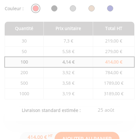
Couleur :
Quantité
Prix unitaire
Total HT
Tarifs
30
7,3 €
219,00 €
du
produit
50
5,58 €
279,00 €
en
fonction
100
4,14 €
414,00 €
de
la
quantité
200
3,92 €
784,00 €
commandée
500
3,58 €
1789,00 €
1000
3,19 €
3189,00 €
25 août
Livraison standard estimée :
HT
414,00 €
AJOUTER AU PANIER