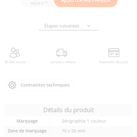
TTC
496,80 €
Étapes suivantes
30 000 clients
Livraison offerte
Paiement sécurisé
Contraintes techniques
Détails du produit
Détails
Marquage
Sérigraphie 1 couleur
techniques
du
Zone de marquage
70 x 50 mm
produit