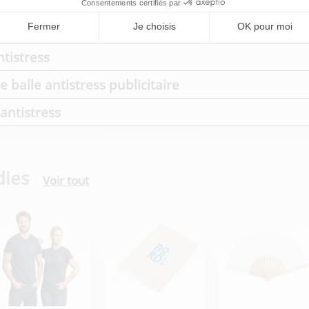
lisée : un goodies original
ntistress
 balle antistress publicitaire
antistress
dies
Voir tout