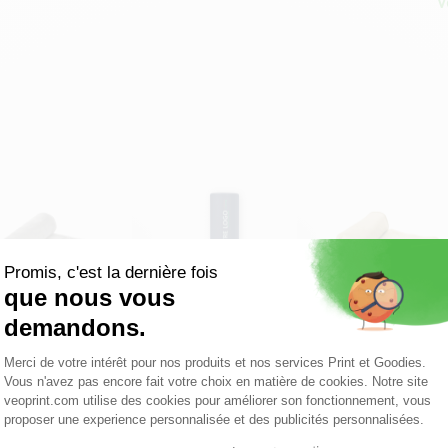
V
Plaid en polaire
Baume à lèvres Adony
Plaid polaire avec
molletonnée RPET
housse