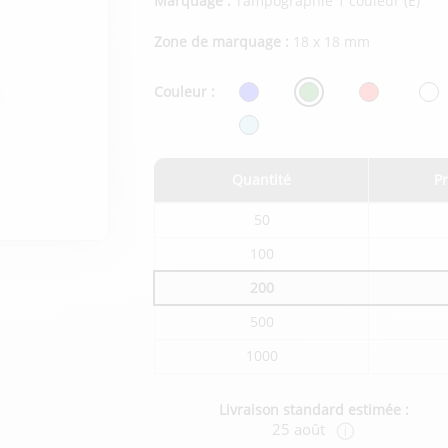
Marquage :
Tampographie 1 couleur (E)
Zone de marquage :
18 x 18 mm
Couleur :
Quantité
Pr
Tarifs
50
du
produit
100
en
fonction
200
de
la
quantité
500
commandée
1000
Livraison standard estimée :
25 août