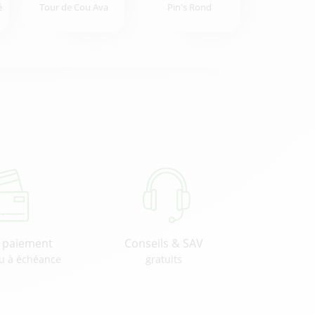
é
Tour de Cou Ava
Pin's Rond
u paiement
Conseils & SAV
u à échéance
gratuits