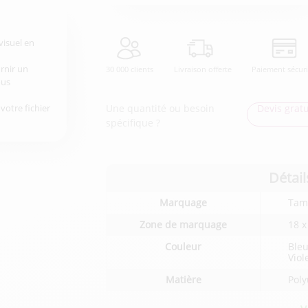
visuel en
urnir un
30 000 clients
Livraison offerte
Paiement sécur
ous
Une quantité ou besoin
Devis gratu
votre fichier
spécifique ?
Détail
Détails
Marquage
Tamp
techniques
du
Zone de marquage
18 
produit
Couleur
Bleu
Viol
Matière
Pol