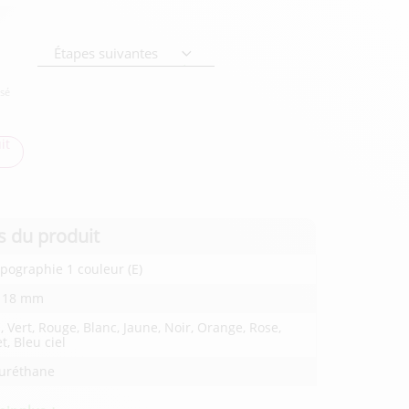
Étapes suivantes
isé
it
s du produit
ographie 1 couleur (E)
x 18 mm
, Vert, Rouge, Blanc, Jaune, Noir, Orange, Rose,
et, Bleu ciel
yuréthane