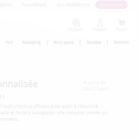
offres
Revendeurs
Nos réalisations
Devis gratuit
Contact
Compte
Panier
PLV
Packaging
Bons plans
Durable
Services
onnalisée
A partir de
1,09 € l'unité
l ?
 outil simple et efficace pour aider à réduire la
acte et facile à transporter, elle s’impose comme un
énements.