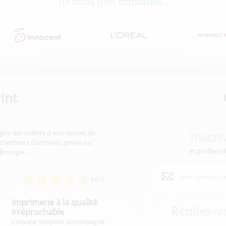
Ils nous font confiance...
int
gne des milliers d'entreprises de
Inscri
 secteurs d'activités, privés ou
et profitez 
'Écologie…
4.6/5
Imprimerie à la qualité
Rendez-vo
irréprochable
L’équipe Veoprint accompagne