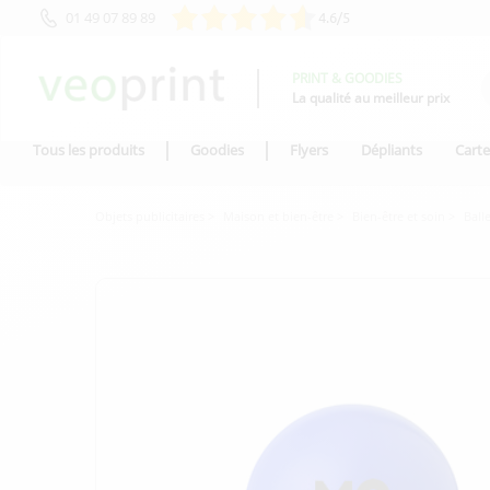
01 49 07 89 89
4.6/5
PRINT & GOODIES
La qualité au meilleur prix
Tous les produits
Goodies
Flyers
Dépliants
Carte
Objets publicitaires
Maison et bien-être
Bien-être et soin
Ball