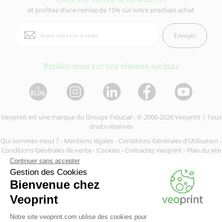
et profitez d’une remise de 15% sur votre prochain achat
Envoyer
Rendez-vous sur nos réseaux sociaux
Veoprint est une marque du
Groupe Fiducial
- © 2006-2026 Veoprint | Tous
droits réservés
Qui sommes-nous ?
-
Mentions légales
-
Conditions Générales d'Utilisation
-
Conditions Générales de vente
-
Cookies
-
Contactez Veoprint
-
Plan du site
-
Partenaires