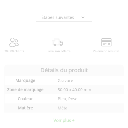
Étapes suivantes
30 000 clients
Livraison offerte
Paiement sécurisé
Détails du produit
Détails
Marquage
Gravure
techniques
du
Zone de marquage
50.00 x 40.00 mm
produit
Couleur
Bleu, Rose
Matière
Métal
Voir plus +