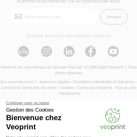
et profitez d’une remise de 15% sur votre prochain achat
Envoyer
Rendez-vous sur nos réseaux sociaux
Veoprint est une marque du
Groupe Fiducial
- © 2006-2026 Veoprint | Tous
droits réservés
Qui sommes-nous ?
-
Mentions légales
-
Conditions Générales d'Utilisation
-
Conditions Générales de vente
-
Cookies
-
Contactez Veoprint
-
Plan du site
-
Partenaires