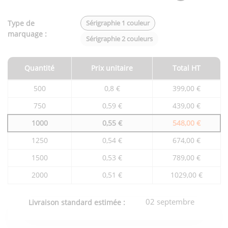
Type de
Sérigraphie 1 couleur
marquage :
Sérigraphie 2 couleurs
Quantité
Prix unitaire
Total HT
Tarifs
500
0,8 €
399,00 €
du
produit
750
0,59 €
439,00 €
en
fonction
1000
0,55 €
548,00 €
de
la
quantité
1250
0,54 €
674,00 €
commandée
1500
0,53 €
789,00 €
2000
0,51 €
1029,00 €
02 septembre
Livraison standard estimée :