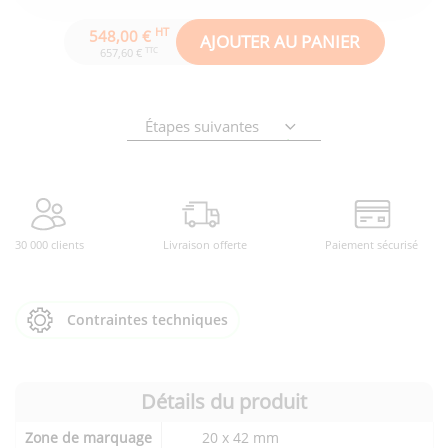
HT
548,00 €
AJOUTER AU PANIER
TTC
657,60 €
Étapes suivantes
30 000 clients
Livraison offerte
Paiement sécurisé
Contraintes techniques
Détails du produit
Détails
Zone de marquage
20 x 42 mm
techniques