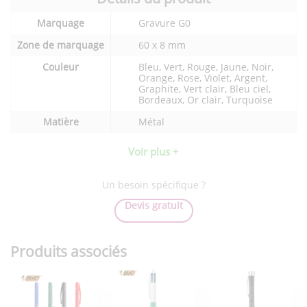
Détails
Marquage
Gravure G0
techniques
du
Zone de marquage
60 x 8 mm
produit
Couleur
Bleu, Vert, Rouge, Jaune, Noir,
Orange, Rose, Violet, Argent,
Graphite, Vert clair, Bleu ciel,
Bordeaux, Or clair, Turquoise
Matière
Métal
Voir plus +
Un besoin spécifique ?
Devis gratuit
Produits associés