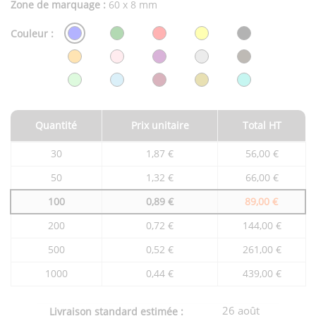
Zone de marquage :
60 x 8 mm
Couleur :
Quantité
Prix unitaire
Total HT
Tarifs
30
1,87 €
56,00 €
du
produit
50
1,32 €
66,00 €
en
fonction
100
0,89 €
89,00 €
de
la
quantité
200
0,72 €
144,00 €
commandée
500
0,52 €
261,00 €
1000
0,44 €
439,00 €
26 août
Livraison standard estimée :