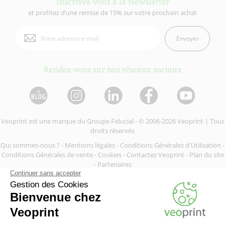
Inscrivez-vous à la Newsletter
et profitez d’une remise de 15% sur votre prochain achat
Envoyer
Rendez-vous sur nos réseaux sociaux
Veoprint est une marque du
Groupe Fiducial
- © 2006-2026 Veoprint | Tous
droits réservés
Qui sommes-nous ?
-
Mentions légales
-
Conditions Générales d'Utilisation
-
Conditions Générales de vente
-
Cookies
-
Contactez Veoprint
-
Plan du site
-
Partenaires