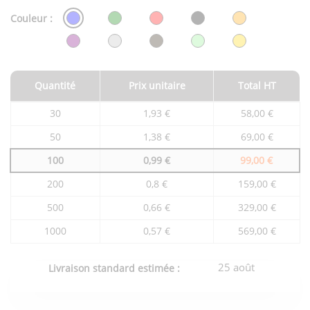
Couleur :
Quantité
Prix unitaire
Total HT
Tarifs
30
1,93 €
58,00 €
du
produit
50
1,38 €
69,00 €
en
fonction
100
0,99 €
99,00 €
de
la
quantité
200
0,8 €
159,00 €
commandée
500
0,66 €
329,00 €
1000
0,57 €
569,00 €
25 août
Livraison standard estimée :