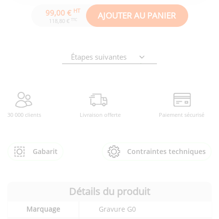
HT
99,00 €
AJOUTER AU PANIER
TTC
118,80 €
Étapes suivantes
30 000 clients
Livraison offerte
Paiement sécurisé
Gabarit
Contraintes techniques
Détails du produit
Détails
Marquage
Gravure G0
techniques