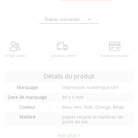
Étapes suivantes
30 000 clients
Livraison offerte
Paiement sécurisé
Détails du produit
Détails
Marquage
Impression numérique UV1
techniques
du
Zone de marquage
85 x 5 mm
produit
Couleur
Bleu, Vert, Noir, Orange, Beige
Matière
papier recyclé et matériau de
paille de blé
Voir plus +