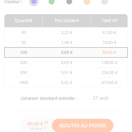
Couleur :
Quantité
Prix unitaire
Total HT
Tarifs
30
2,23 €
67,00 €
du
produit
50
1,48 €
74,00 €
en
fonction
100
0,89 €
89,00 €
de
la
quantité
200
0,69 €
138,00 €
commandée
500
0,51 €
254,00 €
1000
0,42 €
419,00 €
27 août
Livraison standard estimée :
HT
89,00 €
AJOUTER AU PANIER
TTC
106,80 €