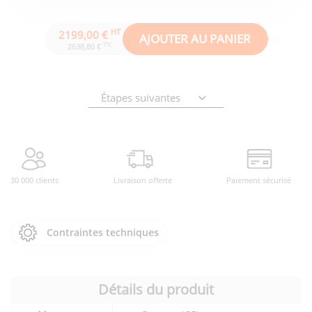
HT
2199,00 €
AJOUTER AU PANIER
TTC
2638,80 €
Étapes suivantes
30 000 clients
Livraison offerte
Paiement sécurisé
Contraintes techniques
Détails du produit
Détails