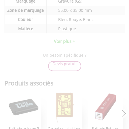
Marquage
Gravure (G5)
techniques
du
Zone de marquage
55.00 x 35.00 mm
produit
Couleur
Bleu, Rouge, Blanc
Matière
Plastique
Voir plus +
Un besoin spécifique ?
Devis gratuit
Produits associés
Batterie externe 5
Carnet en plastique
Batterie Externe