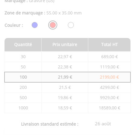
Marquage :
Gravure (G5)
Zone de marquage :
55.00 x 35.00 mm
Couleur :
Quantité
Prix unitaire
Total HT
Tarifs
30
22,97 €
689,00 €
du
produit
50
22,38 €
1119,00 €
en
fonction
100
21,99 €
2199,00 €
de
la
quantité
200
21,5 €
4299,00 €
commandée
500
19,86 €
9929,00 €
1000
18,59 €
18589,00 €
26 août
Livraison standard estimée :