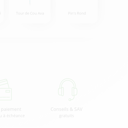
é
Tour de Cou Ava
Pin's Rond
u paiement
Conseils & SAV
u à échéance
gratuits