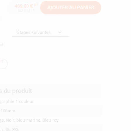
HT
469,00 €
AJOUTER AU PANIER
TTC
562,80 €
Étapes suivantes
isé
it
s du produit
graphie 1 couleur
x100mm
e, Noir, bleu marine, Bleu roy
, L, XL, XXL