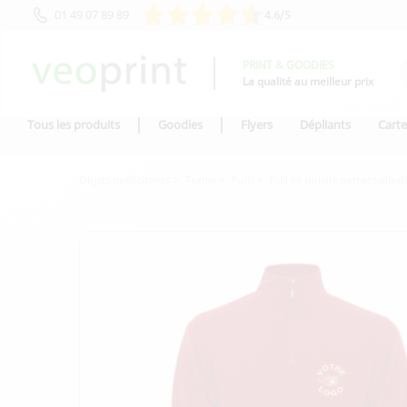
01 49 07 89 89
4.6/5
PRINT & GOODIES
La qualité au meilleur prix
Tous les produits
Goodies
Flyers
Dépliants
Carte
Objets publicitaires
Textile
Pulls
Pull en polaire personnalis