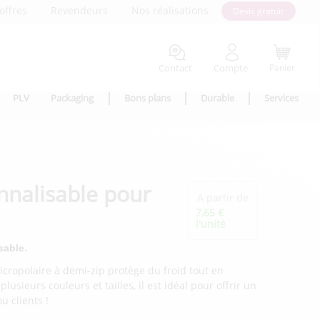
offres
Revendeurs
Nos réalisations
Devis gratuit
Contact
Compte
Panier
PLV
Packaging
Bons plans
Durable
Services
onnalisable pour
A partir de
7,65 €
l'unité
.
sable
icropolaire à demi-zip protège du froid tout en
lusieurs couleurs et tailles, il est idéal pour offrir un
u clients !