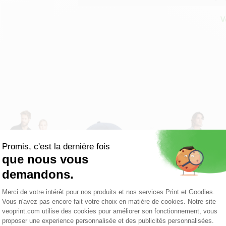
V
Polo Austral unisexe
Casquette B58 unisexe
Gilet en polaire pou
personnal...
homme