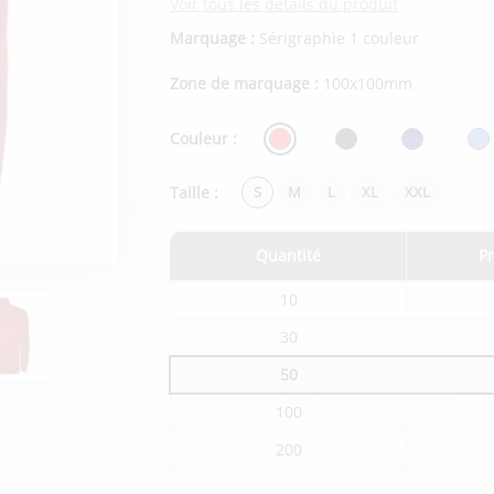
Voir tous les détails du produit
Marquage :
Sérigraphie 1 couleur
Zone de marquage :
100x100mm
Couleur :
Taille :
S
M
L
XL
XXL
Quantité
Pr
Tarifs
10
du
produit
30
en
fonction
50
de
la
quantité
100
commandée
200