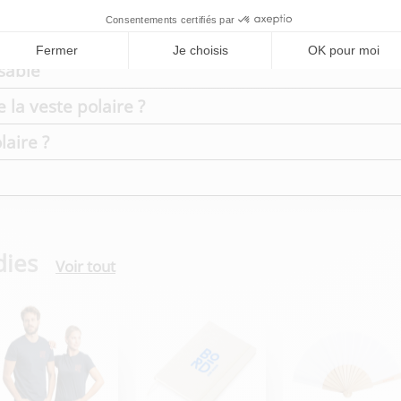
sable
la veste polaire ?
laire ?
dies
Voir tout