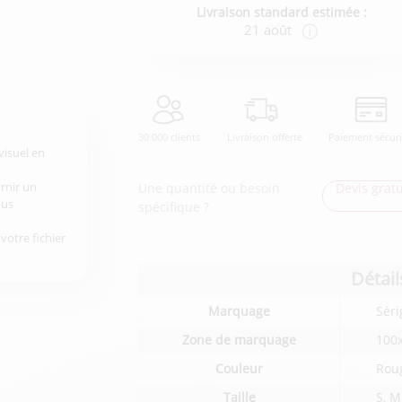
Livraison standard estimée :
21 août
30 000 clients
Livraison offerte
Paiement sécur
visuel en
urnir un
Une quantité ou besoin
Devis gratu
ous
spécifique ?
votre fichier
Détail
Détails
Marquage
Séri
techniques
du
Zone de marquage
100
produit
Couleur
Roug
Taille
S, M