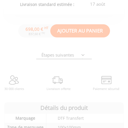
17 août
Livraison standard estimée :
HT
698,00 €
AJOUTER AU PANIER
TTC
837,60 €
Étapes suivantes
30 000 clients
Livraison offerte
Paiement sécurisé
Détails du produit
Détails
Marquage
DTF Transfert
techniques
du
Zone de marquage
100x100mm