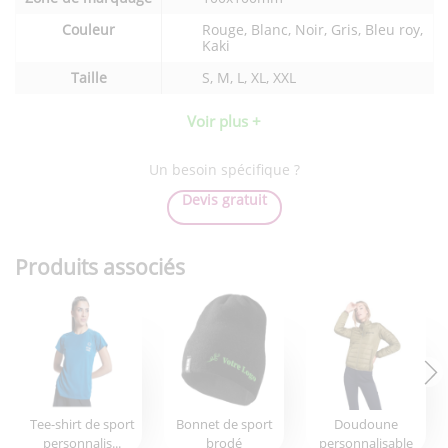
produit
Couleur
Rouge, Blanc, Noir, Gris, Bleu roy,
Kaki
Taille
S, M, L, XL, XXL
Voir plus +
Un besoin spécifique ?
Devis gratuit
Produits associés
Tee-shirt de sport
Bonnet de sport
Doudoune
personnalis...
brodé
personnalisable