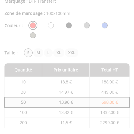
Marquage :
DTF Transfert
Zone de marquage :
100x100mm
Couleur :
Taille :
S
M
L
XL
XXL
Quantité
Prix unitaire
Total HT
Tarifs
10
18,8 €
188,00 €
du
produit
30
14,97 €
449,00 €
en
fonction
50
13,96 €
698,00 €
de
la
quantité
100
13,32 €
1332,00 €
commandée
200
11,5 €
2299,00 €