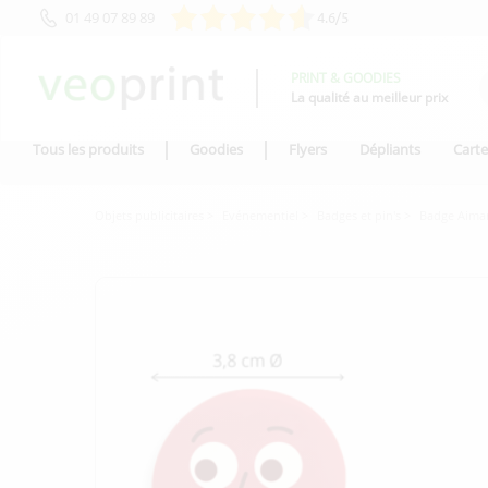
01 49 07 89 89
4.6/5
PRINT & GOODIES
La qualité au meilleur prix
Tous les produits
Goodies
Flyers
Dépliants
Carte
Objets publicitaires
Evénementiel
Badges et pin's
Badge Aiman