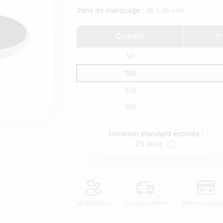
Zone de marquage :
38 x 38 mm
Quantité
Pr
Tarifs
50
du
produit
100
en
fonction
250
de
la
quantité
500
commandée
Livraison standard estimée :
26 août
30 000 clients
Livraison offerte
Paiement sécur