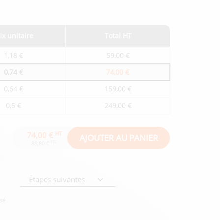
ix unitaire
Total HT
1,18 €
59,00 €
0,74 €
74,00 €
0,64 €
159,00 €
0,5 €
249,00 €
HT
74,00 €
AJOUTER AU PANIER
TTC
88,80 €
Étapes suivantes
isé