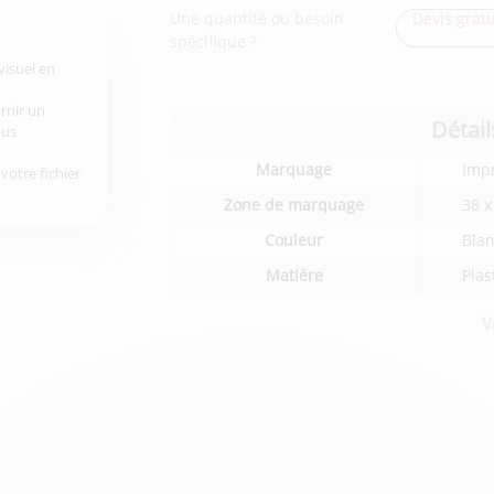
Une quantité ou besoin
Devis gratu
spécifique ?
visuel en
urnir un
Détail
ous
Détails
Marquage
Imp
votre fichier
techniques
du
Zone de marquage
38 
produit
Couleur
Bla
Matière
Plas
V