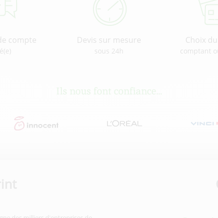
de compte
Devis sur mesure
Choix d
é(e)
sous 24h
comptant o
Ils nous font confiance...
int
gne des milliers d'entreprises de