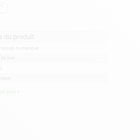
it
s du produit
ression numérique
x 38 mm
nc
tique
oir plus +