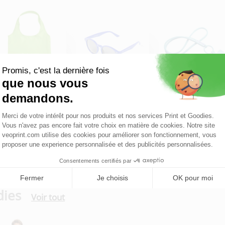
Sac shopping pliable
Lunettes de soleil
Tour de cou porte-
téléphone av...
dies
Voir tout