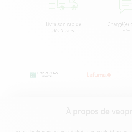
Livraison rapide
Chargé(e) 
dès 3 jours
dédi
À propos de veopr
Depuis plus de 20 ans, Veoprint, filiale du Groupe Fiducial, accompa