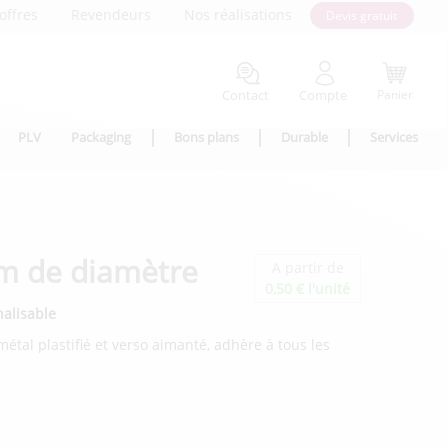
offres
Revendeurs
Nos réalisations
Devis gratuit
Contact
Compte
Panier
PLV
Packaging
Bons plans
Durable
Services
m de diamètre
A partir de
0,50 € l'unité
nalisable
étal plastifié et verso aimanté, adhère à tous les