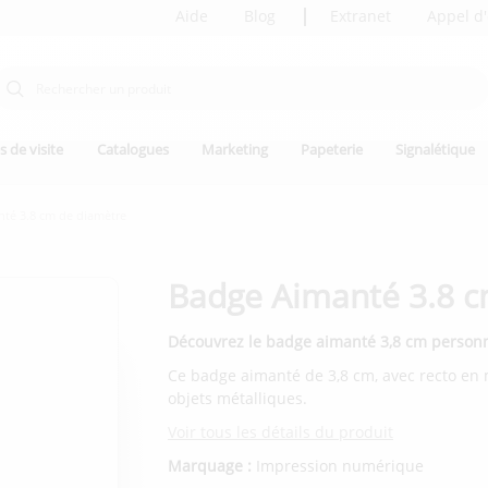
Aide
Blog
Extranet
Appel d'
s de visite
Catalogues
Marketing
Papeterie
Signalétique
té 3.8 cm de diamètre
Badge Aimanté 3.8 c
Découvrez le badge aimanté 3,8 cm person
Ce badge aimanté de 3,8 cm, avec recto en m
objets métalliques.
Voir tous les détails du produit
Marquage :
Impression numérique