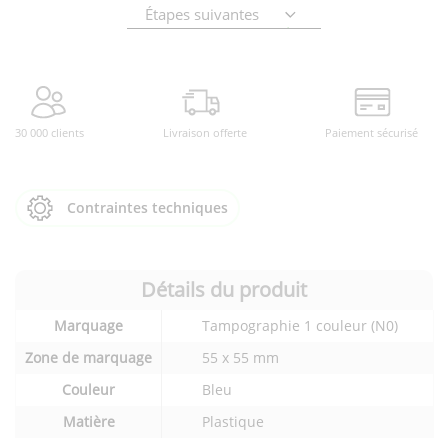
Étapes suivantes
30 000 clients
Livraison offerte
Paiement sécurisé
Contraintes techniques
Détails du produit
Détails
Marquage
Tampographie 1 couleur (N0)
techniques
du
Zone de marquage
55 x 55 mm
produit
Couleur
Bleu
Matière
Plastique