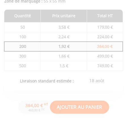
Zone de marquage :
55 x 55 mm
Quantité
Prix unitaire
Total HT
Tarifs
50
3,58 €
179,00 €
du
produit
100
2,24 €
224,00 €
en
fonction
200
1,92 €
384,00 €
de
la
quantité
300
1,66 €
499,00 €
commandée
500
1,5 €
749,00 €
18 août
Livraison standard estimée :
HT
384,00 €
AJOUTER AU PANIER
TTC
460,80 €