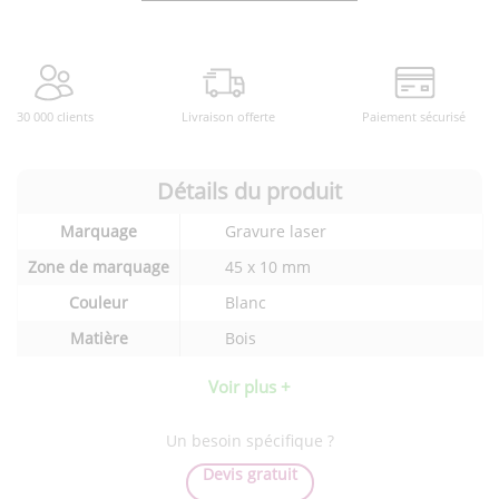
30 000 clients
Livraison offerte
Paiement sécurisé
Détails du produit
Détails
Marquage
Gravure laser
techniques
du
Zone de marquage
45 x 10 mm
produit
Couleur
Blanc
Matière
Bois
Voir plus +
Un besoin spécifique ?
Devis gratuit