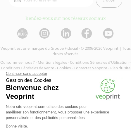
Envoyer
Rendez-vous sur nos réseaux sociaux
Veoprint est une marque du
Groupe Fiducial
- © 2006-2026 Veoprint | Tous
droits réservés
Qui sommes-nous ?
-
Mentions légales
-
Conditions Générales d'Utilisation
-
Conditions Générales de vente
-
Cookies
-
Contactez Veoprint
-
Plan du site
-
Partenaires