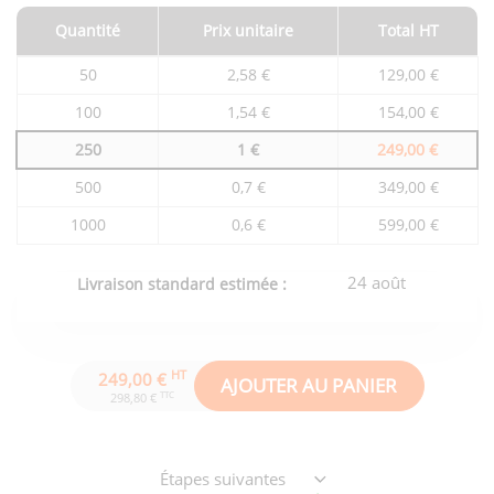
Quantité
Prix unitaire
Total HT
Tarifs
50
2,58 €
129,00 €
du
produit
100
1,54 €
154,00 €
en
fonction
250
1 €
249,00 €
de
la
quantité
500
0,7 €
349,00 €
commandée
1000
0,6 €
599,00 €
24 août
Livraison standard estimée :
HT
249,00 €
AJOUTER AU PANIER
TTC
298,80 €
Étapes suivantes