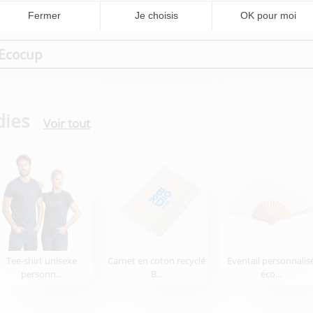
Ecocup
dies
Voir tout
Tee-shirt unisexe
Carnet en coton recyclé
Eventail personnalis
personn...
B...
éco...