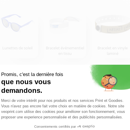
Lunettes de soleil
Bracelet événementiel
Bracelet en vinyle
en tissu
laminé
 le petit gobelet qui fait grande impression
 vos dégustations et tests produits
 10 cl au format : 70 x 41 mm
0 cl personnalisé ?