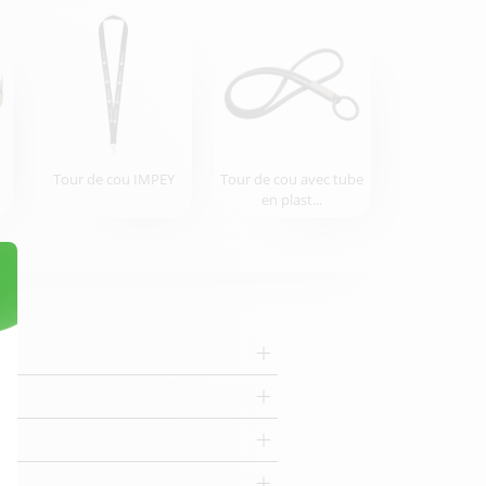
Tour de cou IMPEY
Tour de cou avec tube
en plast...