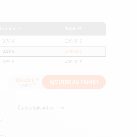
ix unitaire
Total HT
0,76 €
229,00 €
0,59 €
354,00 €
0,55 €
499,00 €
HT
354,00 €
AJOUTER AU PANIER
TTC
424,80 €
Étapes suivantes
isé