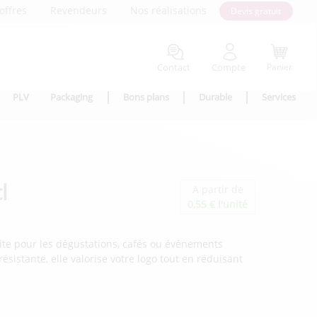
offres
Revendeurs
Nos réalisations
Devis gratuit
Contact
Compte
Panier
PLV
Packaging
Bons plans
Durable
Services
l
A partir de
0,55 € l'unité
!
aite pour les dégustations, cafés ou événements
ésistante, elle valorise votre logo tout en réduisant