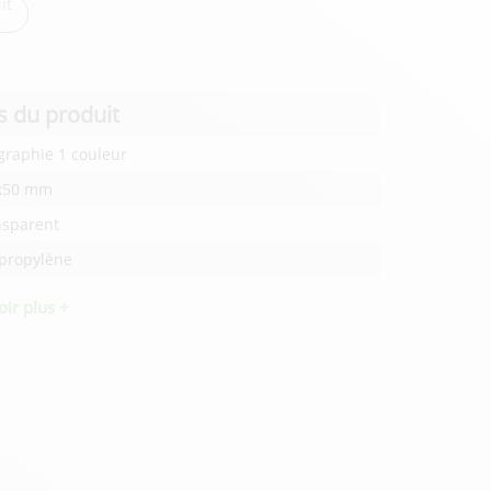
it
s du produit
graphie 1 couleur
x50 mm
nsparent
ypropylène
oir plus +