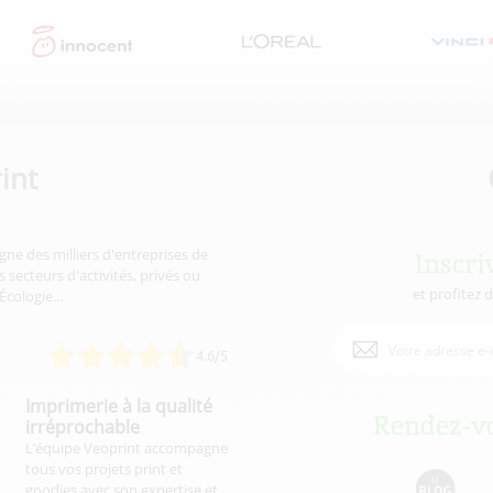
int
gne des milliers d'entreprises de
Inscri
 secteurs d'activités, privés ou
et profitez 
'Écologie…
4.6/5
Imprimerie à la qualité
Rendez-vo
irréprochable
L’équipe Veoprint accompagne
tous vos projets print et
goodies avec son expertise et