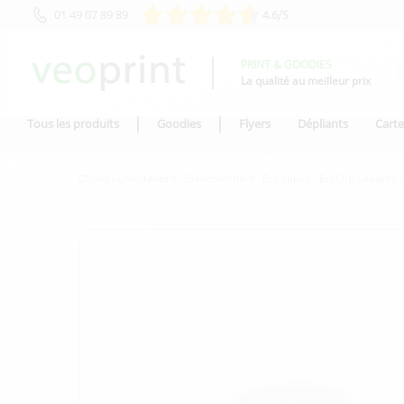
01 49 07 89 89
4.6/5
PRINT & GOODIES
La qualité au meilleur prix
Tous les produits
Goodies
Flyers
Dépliants
Carte
Objets publicitaires
Evénementiel
Eco-cups
EcoCup Capacité 1