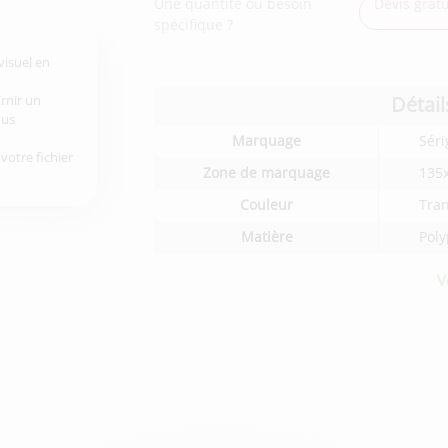
Une quantité ou besoin
Devis gratu
spécifique ?
visuel en
Détail
urnir un
ous
Détails
Marquage
Séri
techniques
votre fichier
du
Zone de marquage
135
produit
Couleur
Tra
Matière
Pol
V