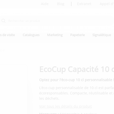
Aide
Blog
Extranet
Appel d'
s de visite
Catalogues
Marketing
Papeterie
Signalétique
0 cl
EcoCup Capacité 10 c
Optez pour l'éco-cup 10 cl personnalisable 
L’éco cup personnalisable de 10 cl est parf
écoresponsables. Compacte, réutilisable et r
les déchets.
Voir tous les détails du produit