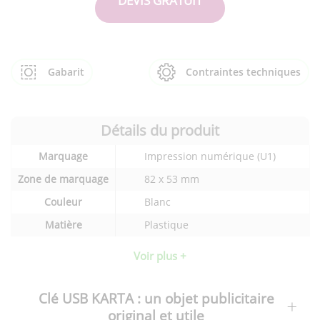
DEVIS GRATUIT
Gabarit
Contraintes techniques
Détails du produit
Détails
Marquage
Impression numérique (U1)
techniques
du
Zone de marquage
82 x 53 mm
produit
Couleur
Blanc
Matière
Plastique
Voir plus +
Clé USB KARTA : un objet publicitaire
original et utile