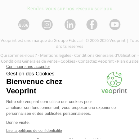
Rendez-vous sur nos réseaux sociaux
Veoprint est une marque du
Groupe Fiducial
- © 2006-2026 Veoprint | Tous
droits réservés
Qui sommes-nous ?
-
Mentions légales
-
Conditions Générales d'Utilisation
-
Conditions Générales de vente
-
Cookies
-
Contactez Veoprint
-
Plan du site
-
Partenaires