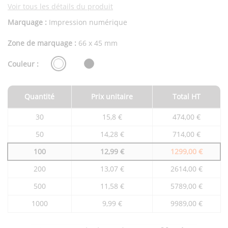
Voir tous les détails du produit
Marquage :
Impression numérique
Zone de marquage :
66 x 45 mm
Couleur :
Quantité
Prix unitaire
Total HT
Tarifs
30
15,8 €
474,00 €
du
produit
50
14,28 €
714,00 €
en
fonction
100
12,99 €
1299,00 €
de
la
quantité
200
13,07 €
2614,00 €
commandée
500
11,58 €
5789,00 €
1000
9,99 €
9989,00 €