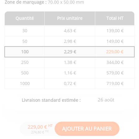
Zone de marquage :
70.00 x 50.00 mm
Quantité
Prix unitaire
Total HT
Tarifs
30
4,63 €
139,00 €
du
produit
50
2,98 €
149,00 €
en
fonction
100
2,29 €
229,00 €
de
la
quantité
250
1,38 €
344,00 €
commandée
500
1,16 €
579,00 €
1000
0,72 €
719,00 €
26 août
Livraison standard estimée :
HT
229,00 €
AJOUTER AU PANIER
TTC
274,80 €