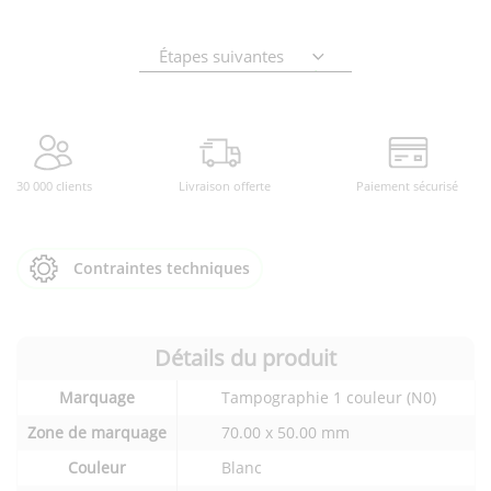
Étapes suivantes
30 000 clients
Livraison offerte
Paiement sécurisé
Contraintes techniques
Détails du produit
Détails
Marquage
Tampographie 1 couleur (N0)
techniques
du
Zone de marquage
70.00 x 50.00 mm
produit
Couleur
Blanc