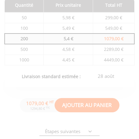
Quantité
Prix unitaire
Total HT
Tarifs
50
5,98 €
299,00 €
du
produit
100
5,49 €
549,00 €
en
fonction
200
5,4 €
1079,00 €
de
la
quantité
500
4,58 €
2289,00 €
commandée
1000
4,45 €
4449,00 €
28 août
Livraison standard estimée :
HT
1079,00 €
AJOUTER AU PANIER
TTC
1294,80 €
Étapes suivantes