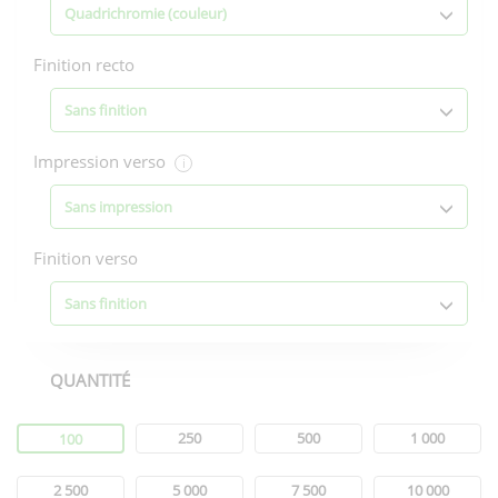
Quadrichromie (couleur)
Finition recto
Sans finition
Impression verso
i
Sans impression
Finition verso
Sans finition
QUANTITÉ
Quantité
250
500
1 000
100
2 500
5 000
7 500
10 000