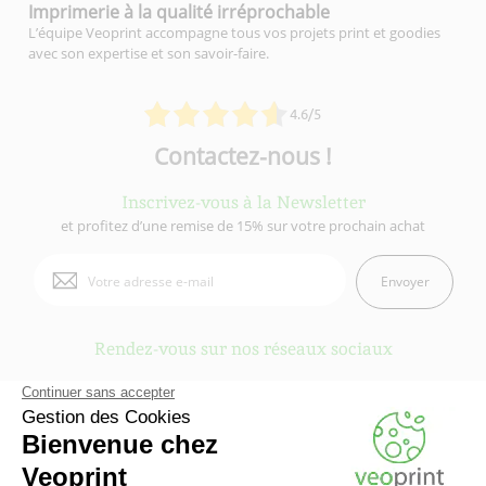
Imprimerie à la qualité
irréprochable
L’équipe Veoprint accompagne tous vos projets print et goodies
avec son expertise et son savoir-faire.
4.6/5
Contactez-nous !
Inscrivez-vous à la Newsletter
et profitez d’une remise de 15% sur votre prochain achat
Envoyer
Rendez-vous sur nos réseaux sociaux
Veoprint est une marque du
Groupe Fiducial
- © 2006-2026 Veoprint | Tous
droits réservés