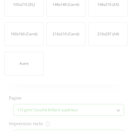
105x210 (DL)
148x148 (Carré)
148x210 (A5)
160x160 (Carré)
210x210 (Carré)
210x297 (A4)
Autre
Options
d'impression
Papier
115 g/m² Couché Brillant supérieur
Impression recto
i