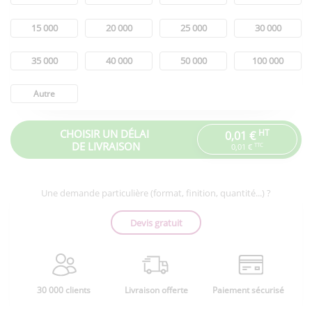
15 000
20 000
25 000
30 000
35 000
40 000
50 000
100 000
Autre
CHOISIR UN DÉLAI
HT
0,01 €
DE LIVRAISON
TTC
0,01 €
Une demande particulière (format, finition, quantité...) ?
Devis gratuit
30 000 clients
Livraison offerte
Paiement sécurisé