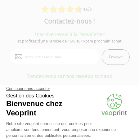
4.6/5
Contactez-nous !
Inscrivez-vous à la Newsletter
et profitez d’une remise de 15% sur votre prochain achat
Envoyer
Rendez-vous sur nos réseaux sociaux
Veoprint est une marque du
Groupe Fiducial
- © 2006-2026 Veoprint | Tous
droits réservés
Qui sommes-nous ?
-
Mentions légales
-
Conditions Générales d'Utilisation
-
Conditions Générales de vente
-
Cookies
-
Contactez Veoprint
-
Plan du site
-
Partenaires