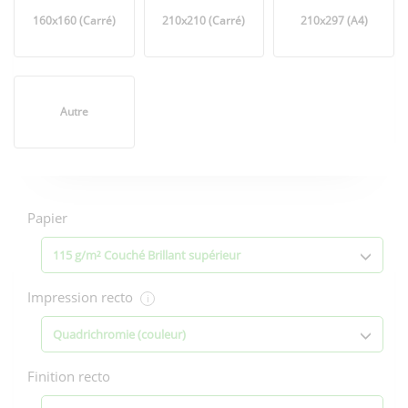
160x160 (Carré)
210x210 (Carré)
210x297 (A4)
Autre
Options
d'impression
Papier
115 g/m² Couché Brillant supérieur
Impression recto
i
Quadrichromie (couleur)
Finition recto