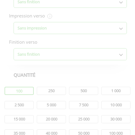
Sans finition
Impression verso
i
Sans impression
Finition verso
Sans finition
QUANTITÉ
Quantité
250
500
1 000
100
2 500
5 000
7 500
10 000
15 000
20 000
25 000
30 000
35 000
40 000
50 000
100 000