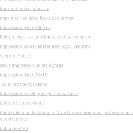
Imprimez votre pancarte
Imprimeur en ligne flyers papier mat
Impression flyers 5000 ex
Roll-up express : imprimerie en ligne veoprint
Impression papier entête avec logo : veoprint
Veoprint Suisse
Devis impression Boîtes à gorge
Impression flyers 10x15
Tarifs prospectus reims
Impression enveloppes personnalisées
Etiquette autocollante
Banderole manifestation : n°1 de l'imprimerie pour professionnels
et entreprises
Rollup 60x160