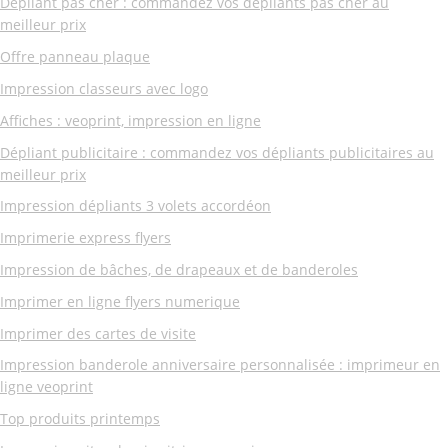
Dépliant pas cher : commandez vos dépliants pas cher au
meilleur prix
Offre panneau plaque
Impression classeurs avec logo
Affiches : veoprint, impression en ligne
Dépliant publicitaire : commandez vos dépliants publicitaires au
meilleur prix
Impression dépliants 3 volets accordéon
Imprimerie express flyers
Impression de bâches, de drapeaux et de banderoles
Imprimer en ligne flyers numerique
Imprimer des cartes de visite
Impression banderole anniversaire personnalisée : imprimeur en
ligne veoprint
Top produits printemps