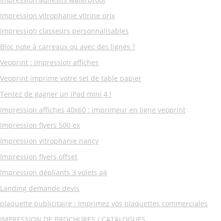
Impression vitrophanie vitrine prix
Impression classeurs personnalisables
Bloc note à carreaux ou avec des lignes ?
Veoprint : impression affiches
Veoprint imprime votre set de table papier
Tentez de gagner un iPad mini 4 !
Impression affiches 40x60 : imprimeur en ligne veoprint
Impression flyers 500 ex
Impression vitrophanie nancy
Impression flyers offset
Impression dépliants 3 volets a4
Landing demande devis
plaquette publicitaire : Imprimez vos plaquettes commerciales
IMPRESSION DE BROCHURES / CATALOGUES