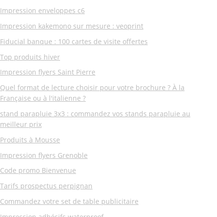
Impression enveloppes c6
Impression kakemono sur mesure : veoprint
Fiducial banque : 100 cartes de visite offertes
Top produits hiver
Impression flyers Saint Pierre
Quel format de lecture choisir pour votre brochure ? À la
Française ou à l'italienne ?
stand parapluie 3x3 : commandez vos stands parapluie au
meilleur prix
Produits à Mousse
Impression flyers Grenoble
Code promo Bienvenue
Tarifs prospectus perpignan
Commandez votre set de table publicitaire
Impression adhésifs waterproof