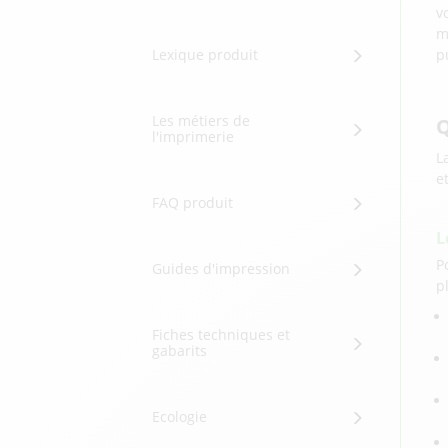
v
m
Lexique produit
p
Les métiers de
Q
l'imprimerie
L
e
FAQ produit
L
P
Guides d'impression
p
Fiches techniques et
gabarits
Ecologie