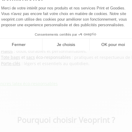
ommuniquez avec impact grâce à nos goodie
hez Veoprint, nous proposons des goodies certifiés GRS, conçus po
espectant l’environnement.
os produits certifiés GRS incluent :
Plaids
: doux, durables et personnalisables.
Tote bags
et
sacs
éco-responsables
: pratiques et respectueux de
Porte-clés
: légers et essentiels au quotidien.
Encres latex éco-responsables
Pourquoi choisir Veoprint ?