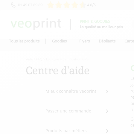
01 49 07 89 89
4.6/5
PRINT & GOODIES
La qualité au meilleur prix
Tous les produits
Goodies
Flyers
Dépliants
Carte
Aide / FAQ
>
Ecologie
>
Certification GRS
Centre d'aide
L
g
r
Mieux connaître Veoprint
r
p
l
Passer une commande
G
c
Produits par métiers
c