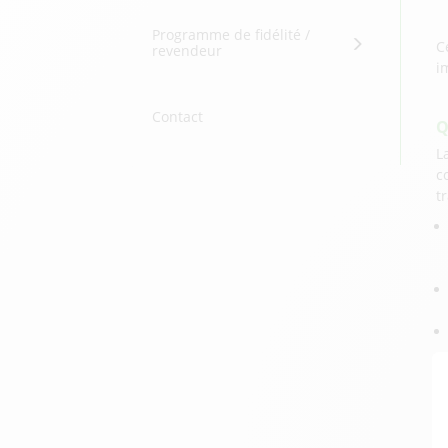
Programme de fidélité /
C
revendeur
i
Contact
Q
L
c
t
C
s
t