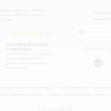
gne des milliers d'entreprises de
Inscri
 secteurs d'activités, privés ou
et profitez 
'Écologie…
4.6/5
Imprimerie à la qualité
Rendez-vo
irréprochable
L’équipe Veoprint accompagne
tous vos projets print et
goodies avec son expertise et
son savoir-faire.
nt est une marque du
Groupe Fiducial
- © 2006-2026 Veoprint | Tous droits 
ditions Générales d'Utilisation
-
Conditions Générales de vente
-
Cookies
-
C