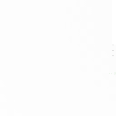
C
C
r
N
<< 