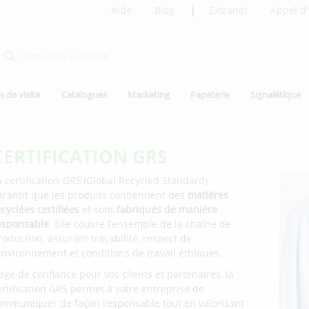
Aide
Blog
Extranet
Appel d'
s de visite
Catalogues
Marketing
Papeterie
Signalétique
CERTIFICATION GRS
a certification
GRS
(Global Recycled Standard)
arantit que les produits contiennent des
matières
ecyclées certifiées
et sont
fabriqués de manière
esponsable
. Elle couvre l’ensemble de la chaîne de
roduction, assurant traçabilité, respect de
’environnement et conditions de travail éthiques.
age de confiance pour vos clients et partenaires, la
ertification GRS permet à votre entreprise de
ommuniquer de façon responsable tout en valorisant