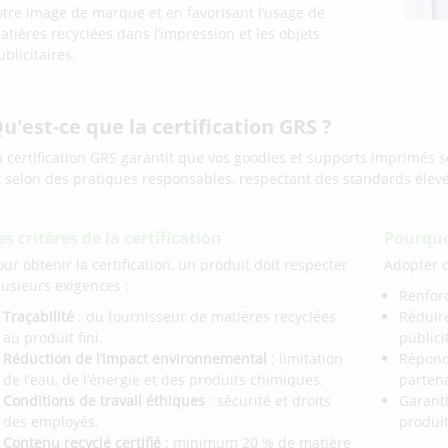
otre image de marque et en favorisant l’usage de
atières recyclées dans l’impression et les objets
ublicitaires.
u'est-ce que la certification GRS ?
a certification GRS garantit que vos goodies et supports imprimés s
t selon des pratiques responsables, respectant des standards élevé
es critères de la certification
Pourquoi
our obtenir la certification, un produit doit respecter
Adopter d
lusieurs exigences :
Renfor
Traçabilité
: du fournisseur de matières recyclées
Réduir
au produit fini.
publici
Réduction de l’impact environnemental
: limitation
Répondr
de l’eau, de l’énergie et des produits chimiques.
partena
Conditions de travail éthiques
: sécurité et droits
Garanti
des employés.
produit
Contenu recyclé certifié
: minimum 20 % de matière