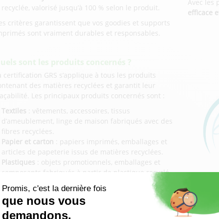
Avec les 
recyclée, valorisé jusqu’à 100 % selon le produit.
efficace
es critères garantissent que vos goodies et supports
mprimés sont vraiment durables et responsables.
uels sont les produits concernés ?
a certification GRS s’applique à tous les produits
ontenant des matières recyclées et garantit leur
raçabilité. Les principaux produits concernés sont :
Textiles
: vêtements, accessoires, tissus
d’ameublement, linge de maison fabriqués avec des
fibres recyclées.
Papier et carton
: papiers imprimés, emballages et
articles de papeterie issus de matières recyclées.
Plastiques
: objets promotionnels, emballages et
composants fabriqués à partir de plastique recyclé.
haque produit certifié GRS respecte des standards
tricts en matière d’impact environnemental, de
raçabilité et de conditions de travail.