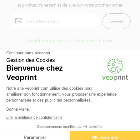
et profitez d’une remise de 15% sur votre prochain achat
Envoyer
Rendez-vous sur nos réseaux sociaux
Veoprint est une marque du
Groupe Fiducial
- © 2006-2026 Veoprint | Tous
droits réservés
Qui sommes-nous ?
-
Mentions légales
-
Conditions Générales d'Utilisation
-
Conditions Générales de vente
-
Cookies
-
Contactez Veoprint
-
Plan du site
-
Partenaires